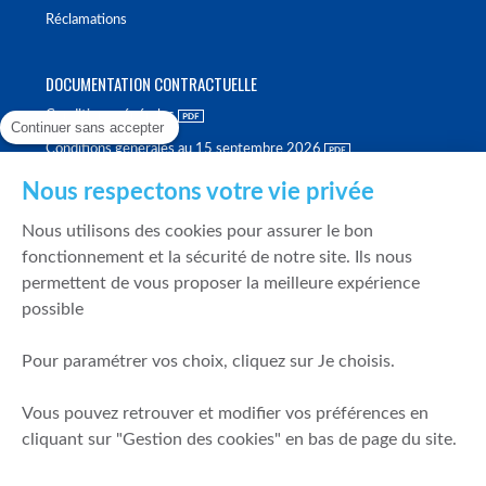
Réclamations
DOCUMENTATION CONTRACTUELLE
Conditions générales
Continuer sans accepter
Conditions générales au 15 septembre 2026
Brochure tarifaire
Nous respectons votre vie privée
Rapport sur la qualité d'exécution
Nous utilisons des cookies pour assurer le bon
Politique de meilleure sélection
fonctionnement et la sécurité de notre site. Ils nous
permettent de vous proposer la meilleure expérience
Politique de durabilité
possible
Fonds de garantie des dépôts et de résolution
Pour paramétrer vos choix, cliquez sur Je choisis.
SÉCURITÉ & DONNÉES PERSONNELLES
Vous pouvez retrouver et modifier vos préférences en
Mentions légales
cliquant sur "Gestion des cookies" en bas de page du site.
Prévention de la fraude
Gérer mes cookies