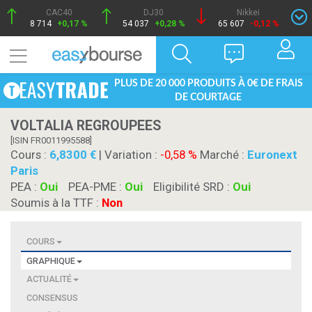
CAC40
DJ30
Nikkei
8 714
+0,17 %
54 037
+0,28 %
65 607
-0,12 %
PLUS DE 20 000 PRODUITS À 0€ DE FRAIS
DE COURTAGE
VOLTALIA REGROUPEES
[ISIN FR0011995588]
Cours :
6,8300
| Variation :
-0,58 %
Marché :
Euronext
Paris
PEA :
Oui
PEA-PME :
Oui
Eligibilité SRD :
Oui
Soumis à la TTF :
Non
COURS
GRAPHIQUE
ACTUALITÉ
CONSENSUS