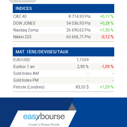
INDICES
CAC 40
8 714,93 Pts
+0,17 %
DOW JONES
54 036,93 Pts
+0,28 %
Nasdaq Comp
26 690,62 Pts
+1,30 %
Nikkei 225
65 606,71 Pts
-0,12 %
MAT. 1ÈRE/DEVISES/TAUX
EUR/USD
1,1559
-
Euribor 1 an
2,90 %
-1,09 %
Gold Index AM
-
-
Gold Index PM
-
-
Pétrole (Londres)
83,55 $
+1,29 %