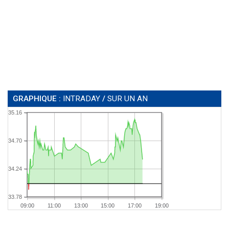
GRAPHIQUE :
INTRADAY
/
SUR UN AN
35.16
34.70
34.24
33.78
09:00
11:00
13:00
15:00
17:00
19:00