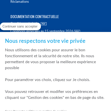
Réclamations
DOCUMENTATION CONTRACTUELLE
Conditions générales
Continuer sans accepter
Conditions générales au 15 septembre 2026
Brochure tarifaire
Nous respectons votre vie privée
Rapport sur la qualité d'exécution
Nous utilisons des cookies pour assurer le bon
Politique de meilleure sélection
fonctionnement et la sécurité de notre site. Ils nous
permettent de vous proposer la meilleure expérience
Politique de durabilité
possible
Fonds de garantie des dépôts et de résolution
Pour paramétrer vos choix, cliquez sur Je choisis.
SÉCURITÉ & DONNÉES PERSONNELLES
Vous pouvez retrouver et modifier vos préférences en
Mentions légales
cliquant sur "Gestion des cookies" en bas de page du site.
Prévention de la fraude
Gérer mes cookies