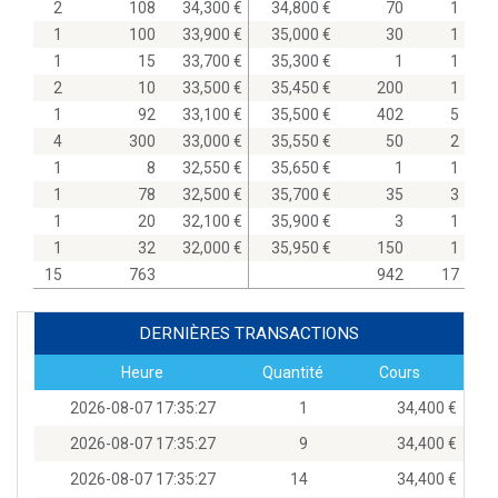
2
108
34,300
34,800
70
1
1
100
33,900
35,000
30
1
1
15
33,700
35,300
1
1
2
10
33,500
35,450
200
1
1
92
33,100
35,500
402
5
4
300
33,000
35,550
50
2
1
8
32,550
35,650
1
1
1
78
32,500
35,700
35
3
1
20
32,100
35,900
3
1
1
32
32,000
35,950
150
1
15
763
942
17
DERNIÈRES TRANSACTIONS
Heure
Quantité
Cours
2026-08-07 17:35:27
1
34,400
2026-08-07 17:35:27
9
34,400
2026-08-07 17:35:27
14
34,400