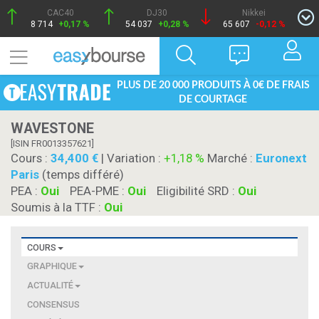
CAC40
DJ30
Nikkei
8 714
+0,17 %
54 037
+0,28 %
65 607
-0,12 %
PLUS DE 20 000 PRODUITS À 0€ DE FRAIS
DE COURTAGE
WAVESTONE
[ISIN FR0013357621]
Cours :
34,400
| Variation :
+1,18 %
Marché :
Euronext
Paris
(temps différé)
PEA :
Oui
PEA-PME :
Oui
Eligibilité SRD :
Oui
Soumis à la TTF :
Oui
COURS
GRAPHIQUE
ACTUALITÉ
CONSENSUS