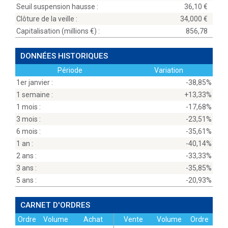
Seuil suspension hausse :
36,10
Clôture de la veille :
34,000
Capitalisation (millions
) :
856,78
DONNÉES HISTORIQUES
Période
Variation
1er janvier :
-38,85%
1 semaine :
+13,33%
1 mois :
-17,68%
3 mois :
-23,51%
6 mois :
-35,61%
1 an :
-40,14%
2 ans :
-33,33%
3 ans :
-35,85%
5 ans :
-20,93%
CARNET D'ORDRES
Ordre
Volume
Achat
Vente
Volume
Ordre