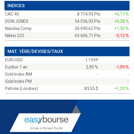
INDICES
CAC 40
8 714,93 Pts
+0,17 %
DOW JONES
54 036,93 Pts
+0,28 %
Nasdaq Comp
26 690,62 Pts
+1,30 %
Nikkei 225
65 606,71 Pts
-0,12 %
MAT. 1ÈRE/DEVISES/TAUX
EUR/USD
1,1559
-
Euribor 1 an
2,90 %
-1,09 %
Gold Index AM
-
-
Gold Index PM
-
-
Pétrole (Londres)
83,55 $
+1,29 %