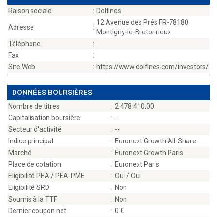
Raison sociale
:
Dolfines
12 Avenue des Prés FR-78180
Adresse
:
Montigny-le-Bretonneux
Téléphone
:
Fax
:
Site Web
:
https://www.dolfines.com/investors/
DONNÉES BOURSIÈRES
Nombre de titres
:
2 478 410,00
Capitalisation boursière:
:
--
Secteur d'activité
:
--
Indice principal
:
Euronext Growth All-Share
Marché
:
Euronext Growth Paris
Place de cotation
:
Euronext Paris
Eligibilité PEA / PEA-PME
:
Oui / Oui
Eligibilité SRD
:
Non
Soumis à la TTF
:
Non
Dernier coupon net
:
0