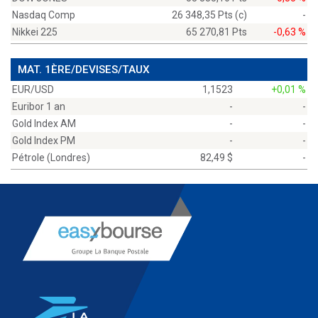
Nasdaq Comp
26 348,35 Pts (c)
-
Nikkei 225
65 270,81 Pts
-0,63 %
MAT. 1ÈRE/DEVISES/TAUX
EUR/USD
1,1523
+0,01 %
Euribor 1 an
-
-
Gold Index AM
-
-
Gold Index PM
-
-
Pétrole (Londres)
82,49 $
-