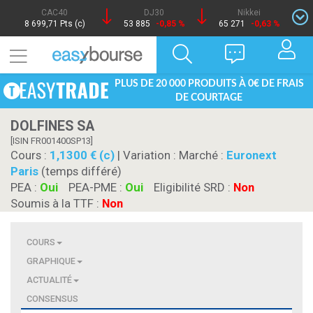
CAC40
DJ30
Nikkei
8 699,71 Pts (c)
53 885
-0,85 %
65 271
-0,63 %
PLUS DE 20 000 PRODUITS À 0€ DE FRAIS
DE COURTAGE
DOLFINES SA
[ISIN FR001400SP13]
Cours :
1,1300 € (c)
| Variation :
Marché :
Euronext
Paris
(temps différé)
PEA :
Oui
PEA-PME :
Oui
Eligibilité SRD :
Non
Soumis à la TTF :
Non
COURS
GRAPHIQUE
ACTUALITÉ
CONSENSUS