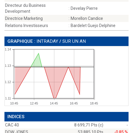
Directeur du Business
:
Develay Pierre
Development
Directrice Marketing
:
Morellon Candice
Relations Investisseurs
:
Bardelet Guejo Delphine
GRAPHIQUE :
INTRADAY
/
SUR UN AN
1.14
1.13
1.12
1.11
10:45
12:45
14:45
16:45
18:45
INDICES
CAC 40
8 699,71 Pts (c)
-
DOW JONES
53 885,10 Pts
-0,85 %