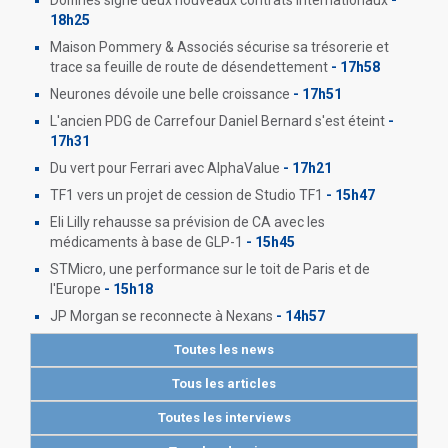
Dolfines signe deux nouveaux contrats internationaux
-
18h25
Maison Pommery & Associés sécurise sa trésorerie et
trace sa feuille de route de désendettement
- 17h58
Neurones dévoile une belle croissance
- 17h51
L'ancien PDG de Carrefour Daniel Bernard s'est éteint
-
17h31
Du vert pour Ferrari avec AlphaValue
- 17h21
TF1 vers un projet de cession de Studio TF1
- 15h47
Eli Lilly rehausse sa prévision de CA avec les
médicaments à base de GLP-1
- 15h45
STMicro, une performance sur le toit de Paris et de
l'Europe
- 15h18
JP Morgan se reconnecte à Nexans
- 14h57
Toutes les news
Tous les articles
Toutes les interviews