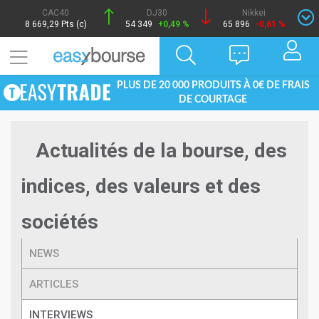
CAC40
DJ30
Nikkei
8 669,29 Pts (c)
54 349
+0,49 %
65 896
-0,61 %
PLUS DE 20 000 PRODUITS À 0€ DE FRAIS
DE COURTAGE
Actualités de la bourse, des
indices, des valeurs et des
sociétés
NEWS
ARTICLES
INTERVIEWS