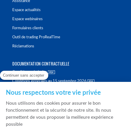
Assistance
Espace actualités
Espace webinaires
Formulaires clients
Outil de trading ProRealTime
Réclamations
DOCUMENTATION CONTRACTUELLE
Conditions générales
Continuer sans accepter
Conditions générales au 15 septembre 2026
Brochure tarifaire
Nous respectons votre vie privée
Rapport sur la qualité d'exécution
Nous utilisons des cookies pour assurer le bon
Politique de meilleure sélection
fonctionnement et la sécurité de notre site. Ils nous
permettent de vous proposer la meilleure expérience
Politique de durabilité
possible
Fonds de garantie des dépôts et de résolution