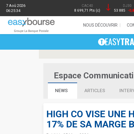
7 Aoû 2026
CAC40
DJ30
06:25:34
8 699,71 Pts (c)
53 885
-0,
NOUS DÉCOUVRIR
CO
Espace Communication
NEWS
ARTICLES
INTER
HIGH CO VISE UNE 
17% DE SA MARGE 