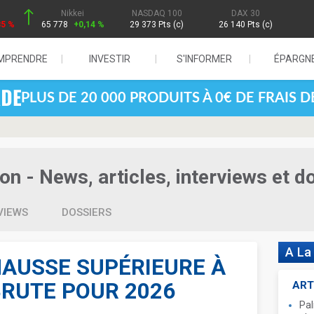
Nikkei
NASDAQ 100
DAX 30
85 %
65 778
+0,14 %
29 373 Pts (c)
26 140 Pts (c)
MPRENDRE
INVESTIR
S'INFORMER
ÉPARGN
PLUS DE 20 000 PRODUITS À 0€ DE FRAIS 
 - News, articles, interviews et d
VIEWS
DOSSIERS
A La
HAUSSE SUPÉRIEURE À
BRUTE POUR 2026
ART
Pal