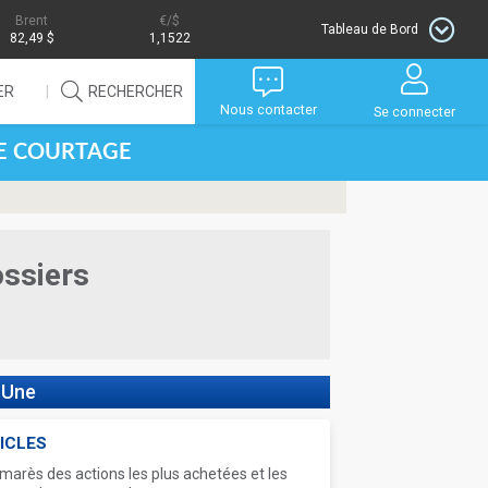
Brent
/$
Tableau de Bord
82,49 $
1,1522
ER
RECHERCHER
Nous contacter
Se connecter
DE COURTAGE
ossiers
 Une
ICLES
marès des actions les plus achetées et les