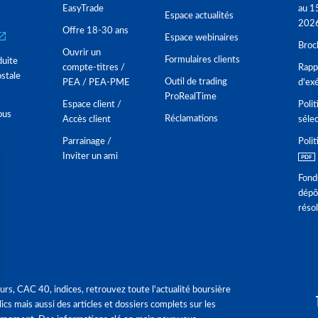
EasyTrade
au 1
Espace actualités
202
Offre 18-30 ans
Espace webinaires
Broc
Ouvrir un
Formulaires clients
duite
compte-titres /
Rappo
stale
Outil de trading
PEA / PEA-PME
d'ex
ProRealTime
Espace client /
Polit
ous
Réclamations
Accès client
séle
Parrainage /
Polit
Inviter un ami
Fond
dépô
réso
urs, CAC 40, indices, retrouvez toute l'actualité boursière
ics mais aussi des articles et dossiers complets sur les