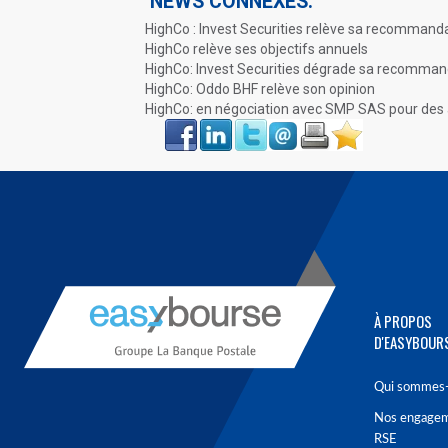
NEWS CONNEXES:
HighCo : Invest Securities relève sa recommand
HighCo relève ses objectifs annuels
HighCo: Invest Securities dégrade sa recomman
HighCo: Oddo BHF relève son opinion
HighCo: en négociation avec SMP SAS pour des 
Face
LinkIn
Twitter
Envoyer
Imprimer
Favoris
book
À PROPOS
D'EASYBOUR
Qui sommes-
Nos engage
RSE