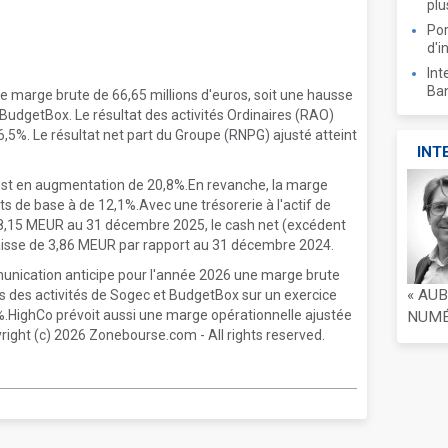
plu
Por
d'i
Int
Ban
 marge brute de 66,65 millions d'euros, soit une hausse
BudgetBox. Le résultat des activités Ordinaires (RAO)
6,5%. Le résultat net part du Groupe (RNPG) ajusté atteint
INT
 est en augmentation de 20,8%.En revanche, la marge
nts de base à de 12,1%.Avec une trésorerie à l'actif de
18,15 MEUR au 31 décembre 2025, le cash net (excédent
 baisse de 3,86 MEUR par rapport au 31 décembre 2024.
munication anticipe pour l'année 2026 une marge brute
« AU
s des activités de Sogec et BudgetBox sur un exercice
%.HighCo prévoit aussi une marge opérationnelle ajustée
NUMÉR
right (c) 2026 Zonebourse.com - All rights reserved.