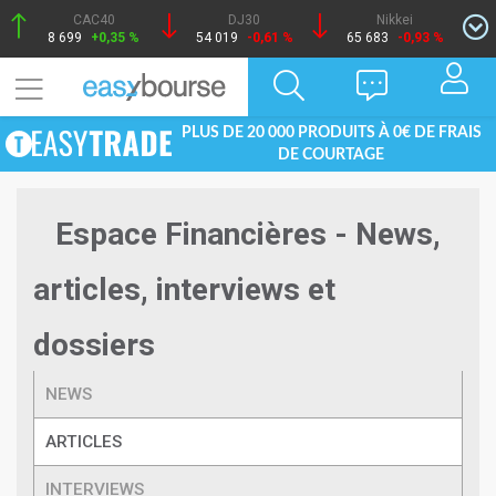
CAC40
DJ30
Nikkei
8 699
+0,35 %
54 019
-0,61 %
65 683
-0,93 %
PLUS DE 20 000 PRODUITS À 0€ DE FRAIS
DE COURTAGE
Espace Financières - News,
articles, interviews et
dossiers
NEWS
ARTICLES
INTERVIEWS