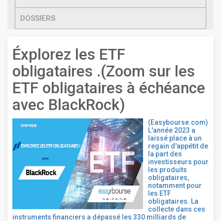
DOSSIERS
Éxplorez les ETF
obligataires .(Zoom sur les
ETF obligataires à échéance
avec BlackRock)
(Easybourse.com)
L'année 2023 a
laissé place à un
regain d'appétit de
la part des
investisseurs pour
les produits
obligataires,
notamment pour
les ETF
obligataires. La
collecte dans ces
instruments financiers a dépassé les 330 milliards de