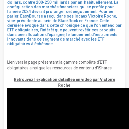
dollars, contre 200-250 milliards par an, habituellement. La
configuration des marchés financiers qui se profile pour
l'année 2024 devrait prolonger cet engouement. Pour en
parler, EasyBourse a reçu dans ses locaux Victoire Roche,
vice-présidente au sein de BlackRock en France. Cette
dernière évoque dans cette chronique ce que l'on entend par
ETF obligataires, l'intérêt que peuvent revêtir ces produits
dans une allocation d'épargne, le lancement d'instruments
innovants dans ce segment de marché avec les ETF
obligataires à échéance.
Lien vers la page présentant la gamme complète d'ETF
obligataires ainsi que les ressources de contenu d'iShares
Retrouvez l'explication détaillée en vidéo par Victoire
Roche