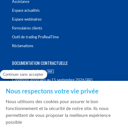
Assistance
Espace actualités
Espace webinaires
Formulaires clients
Outil de trading ProRealTime
Réclamations
DOCUMENTATION CONTRACTUELLE
Conditions générales
Continuer sans accepter
Conditions générales au 15 septembre 2026
Brochure tarifaire
Nous respectons votre vie privée
Rapport sur la qualité d'exécution
Nous utilisons des cookies pour assurer le bon
Politique de meilleure sélection
fonctionnement et la sécurité de notre site. Ils nous
permettent de vous proposer la meilleure expérience
Politique de durabilité
possible
Fonds de garantie des dépôts et de résolution