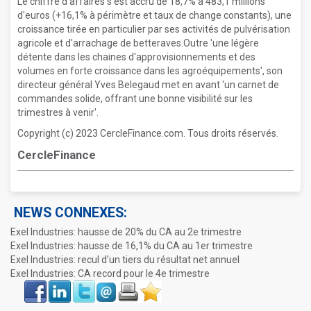
Le chiffre d'affaires s'est accru de 18,7% à 483,1 millions
d'euros (+16,1% à périmètre et taux de change constants), une
croissance tirée en particulier par ses activités de pulvérisation
agricole et d'arrachage de betteraves.Outre 'une légère
détente dans les chaines d'approvisionnements et des
volumes en forte croissance dans les agroéquipements', son
directeur général Yves Belegaud met en avant 'un carnet de
commandes solide, offrant une bonne visibilité sur les
trimestres à venir'.
Copyright (c) 2023 CercleFinance.com. Tous droits réservés.
CercleFinance
NEWS CONNEXES:
Exel Industries: hausse de 20% du CA au 2e trimestre
Exel Industries: hausse de 16,1% du CA au 1er trimestre
Exel Industries: recul d'un tiers du résultat net annuel
Exel Industries: CA record pour le 4e trimestre
Face
LinkIn
Twitter
Envoyer
Imprimer
Favoris
book