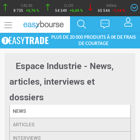
CAC40
DJ30
Nikkei
8 735
+0,76 %
54 349
+0,49 %
65 544
-1,14 %
PLUS DE 20 000 PRODUITS À 0€ DE FRAIS
DE COURTAGE
Espace Industrie - News,
articles, interviews et
dossiers
NEWS
ARTICLES
INTERVIEWS