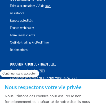
Foire aux questions / Aide
Assistance
Espace actualités
Espace webinaires
Formulaires clients
Outil de trading ProRealTime
Réclamations
DOCUMENTATION CONTRACTUELLE
Conditions générales
Continuer sans accepter
Conditions générales au 15 septembre 2026
Brochure tarifaire
Nous respectons votre vie privée
Rapport sur la qualité d'exécution
Nous utilisons des cookies pour assurer le bon
Politique de meilleure sélection
fonctionnement et la sécurité de notre site. Ils nous