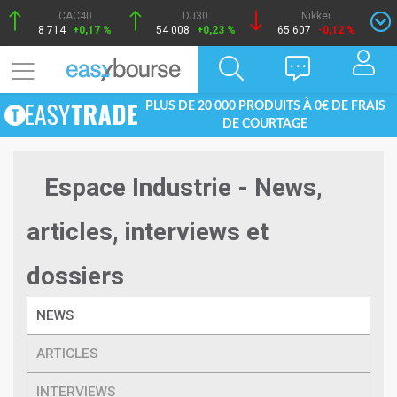
CAC40
DJ30
Nikkei
8 714
+0,17 %
54 008
+0,23 %
65 607
-0,12 %
PLUS DE 20 000 PRODUITS À 0€ DE FRAIS
DE COURTAGE
Espace Industrie - News,
articles, interviews et
dossiers
NEWS
ARTICLES
INTERVIEWS