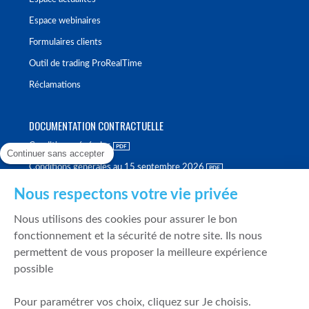
Espace webinaires
Formulaires clients
Outil de trading ProRealTime
Réclamations
DOCUMENTATION CONTRACTUELLE
Conditions générales
Continuer sans accepter
Conditions générales au 15 septembre 2026
Brochure tarifaire
Nous respectons votre vie privée
Rapport sur la qualité d'exécution
Nous utilisons des cookies pour assurer le bon
Politique de meilleure sélection
fonctionnement et la sécurité de notre site. Ils nous
permettent de vous proposer la meilleure expérience
Politique de durabilité
possible
Fonds de garantie des dépôts et de résolution
Pour paramétrer vos choix, cliquez sur Je choisis.