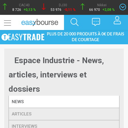
CAC40
DJ30
Nikkei
8 726
+0,13 %
53 976
-0,11 %
66 970
+2,08 %
PLUS DE 20 000 PRODUITS À 0€ DE FRAIS
DE COURTAGE
Espace Industrie - News,
articles, interviews et
dossiers
NEWS
ARTICLES
INTERVIEWS