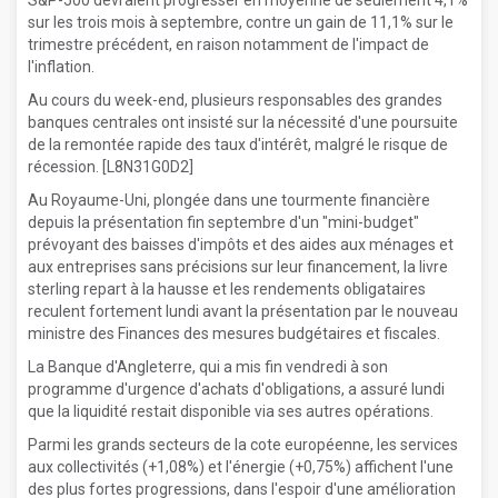
S&P-500 devraient progresser en moyenne de seulement 4,1%
sur les trois mois à septembre, contre un gain de 11,1% sur le
trimestre précédent, en raison notamment de l'impact de
l'inflation.
Au cours du week-end, plusieurs responsables des grandes
banques centrales ont insisté sur la nécessité d'une poursuite
de la remontée rapide des taux d'intérêt, malgré le risque de
récession. [L8N31G0D2]
Au Royaume-Uni, plongée dans une tourmente financière
depuis la présentation fin septembre d'un "mini-budget"
prévoyant des baisses d'impôts et des aides aux ménages et
aux entreprises sans précisions sur leur financement, la livre
sterling repart à la hausse et les rendements obligataires
reculent fortement lundi avant la présentation par le nouveau
ministre des Finances des mesures budgétaires et fiscales.
La Banque d'Angleterre, qui a mis fin vendredi à son
programme d'urgence d'achats d'obligations, a assuré lundi
que la liquidité restait disponible via ses autres opérations.
Parmi les grands secteurs de la cote européenne, les services
aux collectivités (+1,08%) et l'énergie (+0,75%) affichent l'une
des plus fortes progressions, dans l'espoir d'une amélioration