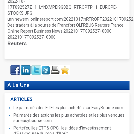
2022-10-
17T092527Z_1_LYNXMPEI9G0BQ_RTROPTP_1_EUROPE-
STOCKS.JPG
urn:newsml:onlinereport.com:20221017:nRTROPT20221017092
Des traders à la bourse de Francfort OLFRBUS Reuters France
Online Report Business News 20221017T092527+0000
20221017T092527+0000
Reuters
Face
LinkIn
Twitter
Envoyer
Imprimer
Favoris
book
A La Une
ARTICLES
Le palmarès des ETF les plus achetés sur EasyBourse.com
Palmarès des actions les plus achetées et les plus vendues
sur easybourse.com
Portefeuilles ETF & OPC : les idées d'investissement
d'Easybourse du mois d'Août