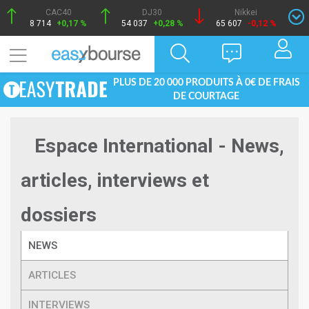
CAC40
DJ30
Nikkei
8 714
+0,17 %
54 037
+0,28 %
65 607
-0,12 %
PLUS DE 20 000 PRODUITS À 0€ DE FRAIS
DE COURTAGE
Espace International - News,
articles, interviews et
dossiers
NEWS
ARTICLES
INTERVIEWS