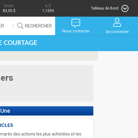
Brent
/$
Tableau de Bord
83,55 $
1,1559
ER
RECHERCHER
Nous contacter
Se connecter
DE COURTAGE
iers
 Une
ICLES
marès des actions les plus achetées et les