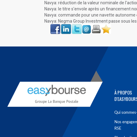
Navya: réduction de la valeur nominale de l'actio
Navya: le titre s'envole après un financement non
Navya: commande pour une navette autonome e
Navya: Negma Group Investment passe sous les 
Face
LinkIn
Twitter
Envoyer
Imprimer
Favoris
book
À PROPOS
D'EASYBOUR
Qui sommes-
Nos engage
RSE