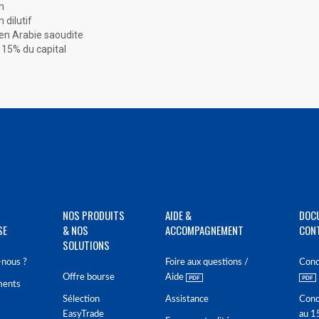
n
 dilutif
n Arabie saoudite
15% du capital
NOS PRODUITS
AIDE &
DOC
SE
& NOS
ACCOMPAGNEMENT
CON
SOLUTIONS
nous ?
Foire aux questions /
Cond
Offre bourse
Aide
ments
Sélection
Assistance
Cond
EasyTrade
au 1