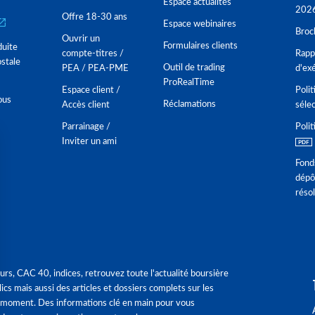
Espace actualités
202
Offre 18-30 ans
Espace webinaires
Broc
Ouvrir un
Formulaires clients
duite
compte-titres /
Rappo
stale
Outil de trading
PEA / PEA-PME
d'ex
ProRealTime
Espace client /
Polit
ous
Réclamations
Accès client
séle
Parrainage /
Polit
Inviter un ami
Fond
dépô
réso
urs, CAC 40, indices, retrouvez toute l'actualité boursière
ics mais aussi des articles et dossiers complets sur les
 moment. Des informations clé en main pour vous