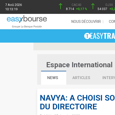
7 Aoû 2026
CAC40
DJ30
10:13:19
8 714
+0,17 %
54 037
+0,
NOUS DÉCOUVRIR
CO
Espace International 
NEWS
ARTICLES
INTER
NAVYA: A CHOISI 
DU DIRECTOIRE