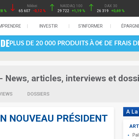
Nikkei
NASDAQ 100
DAX 30
28 %
65 607
-0,12 %
29 722
+1,19 %
26 319
+0,69 %
MPRENDRE
INVESTIR
S'INFORMER
ÉPARGN
PLUS DE 20 000 PRODUITS À 0€ DE FRAIS 
- News, articles, interviews et doss
VIEWS
DOSSIERS
A La
SON NOUVEAU PRÉSIDENT
ART
Pal