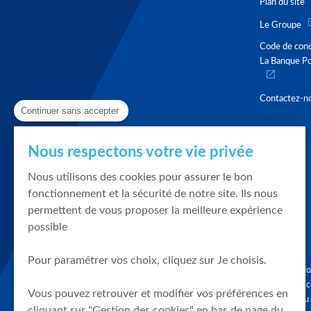
Plan du site
Le Groupe
Code de con
La Banque Po
Contactez-n
Continuer sans accepter
Nous respectons votre vie privée
Nous utilisons des cookies pour assurer le bon
fonctionnement et la sécurité de notre site. Ils nous
permettent de vous proposer la meilleure expérience
possible
Pour paramétrer vos choix, cliquez sur Je choisis.
Graphique, co
en quelques cl
Vous pouvez retrouver et modifier vos préférences en
tendances du
cliquant sur "Gestion des cookies" en bas de page du