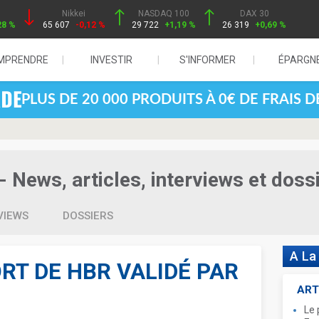
Nikkei
NASDAQ 100
DAX 30
28 %
65 607
-0,12 %
29 722
+1,19 %
26 319
+0,69 %
MPRENDRE
INVESTIR
S'INFORMER
ÉPARGN
PLUS DE 20 000 PRODUITS À 0€ DE FRAIS 
- News, articles, interviews et doss
VIEWS
DOSSIERS
A La
RT DE HBR VALIDÉ PAR
ART
Le 