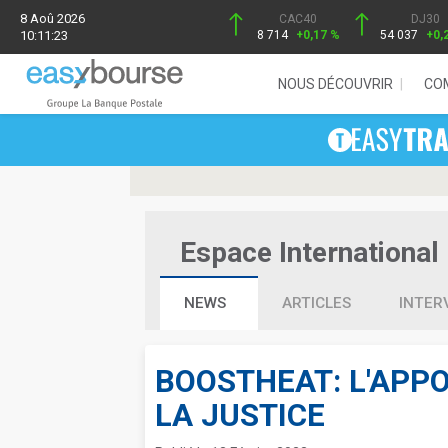
8 Aoû 2026
CAC40
DJ30
10:11:23
8 714
+0,17 %
54 037
+0,
NOUS DÉCOUVRIR
CO
Espace International 
NEWS
ARTICLES
INTER
BOOSTHEAT: L'APPO
LA JUSTICE