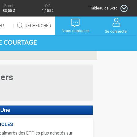
Brent
/$
Tableau de Bord
83,55 $
1,1559
ER
RECHERCHER
Nous contacter
Se connecter
DE COURTAGE
iers
 Une
ICLES
palmarès des ETF les plus achetés sur