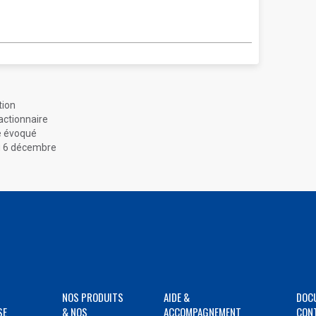
tion
actionnaire
re évoqué
au 6 décembre
NOS PRODUITS
AIDE &
DOC
SE
& NOS
ACCOMPAGNEMENT
CON