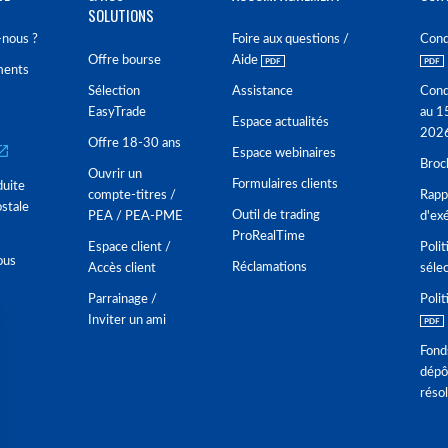
SOLUTIONS
nous ?
Foire aux questions /
Cond
Offre bourse
Aide
ments
Sélection
Assistance
Cond
EasyTrade
au 1
Espace actualités
202
Offre 18-30 ans
Espace webinaires
Broc
Ouvrir un
Formulaires clients
duite
compte-titres /
Rappo
stale
Outil de trading
PEA / PEA-PME
d'ex
ProRealTime
Espace client /
Polit
ous
Réclamations
Accès client
séle
Parrainage /
Polit
Inviter un ami
Fond
dépô
réso