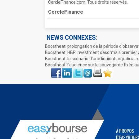
CercleFinance.com. Tous droits réservés.
CercleFinance
NEWS CONNEXES:
Boostheat: prolongation de la période d'observa
Boostheat: HBR Investment désormais premier 
Boostheat: le scénario d'une liquidation judiciai
Boostheat: l'audience sur la sauvegarde fixée 
Face
LinkIn
Twitter
Envoyer
Imprimer
Favoris
book
À PROPOS
D'EASYBOUR