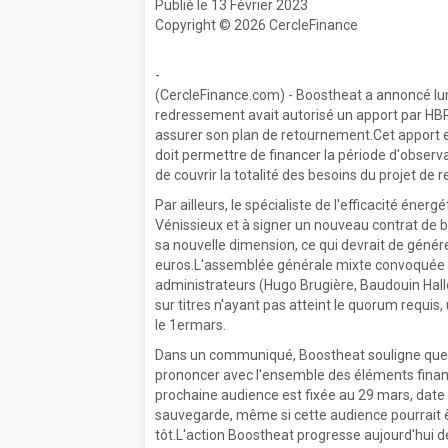
Publié le 13 Février 2023
Copyright © 2026 CercleFinance
-
(CercleFinance.com) - Boostheat a annoncé lu
redressement avait autorisé un apport par HBR
assurer son plan de retournement.Cet apport e
doit permettre de financer la période d'observ
de couvrir la totalité des besoins du projet de
Par ailleurs, le spécialiste de l'efficacité énerg
Vénissieux et à signer un nouveau contrat de b
sa nouvelle dimension, ce qui devrait de géné
euros.L'assemblée générale mixte convoquée le 
administrateurs (Hugo Brugière, Baudouin Hal
sur titres n'ayant pas atteint le quorum requ
le 1ermars.
Dans un communiqué, Boostheat souligne que 
prononcer avec l'ensemble des éléments financi
prochaine audience est fixée au 29 mars, date à
sauvegarde, même si cette audience pourrait êt
tôt.L'action Boostheat progresse aujourd'hui 