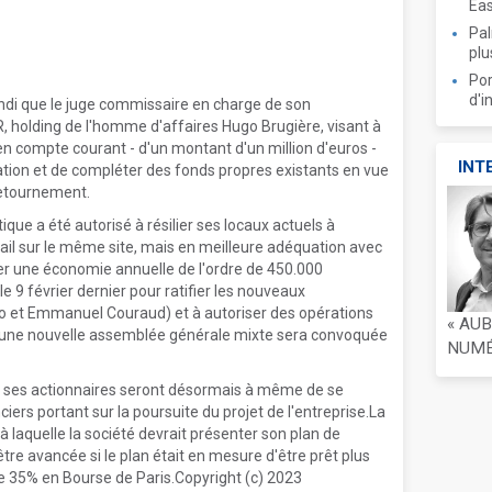
Ea
Pal
plu
Por
d'i
ndi que le juge commissaire en charge de son
, holding de l'homme d'affaires Hugo Brugière, visant à
n compte courant - d'un montant d'un million d'euros -
INT
ation et de compléter des fonds propres existants en vue
 retournement.
étique a été autorisé à résilier ses locaux actuels à
ail sur le même site, mais en meilleure adéquation avec
rer une économie annuelle de l'ordre de 450.000
9 février dernier pour ratifier les nouveaux
lo et Emmanuel Couraud) et à autoriser des opérations
« AU
is, une nouvelle assemblée générale mixte sera convoquée
NUMÉR
ses actionnaires seront désormais à même de se
ers portant sur la poursuite du projet de l'entreprise.La
 laquelle la société devrait présenter son plan de
re avancée si le plan était en mesure d'être prêt plus
de 35% en Bourse de Paris.Copyright (c) 2023