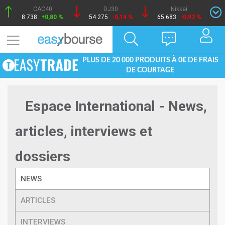
CAC40
DJ30
Nikkei
8 738
+0,80 %
54 275
-0,14 %
65 683
-0,93 %
PLUS DE 20 000 PRODUITS À 0€ DE FRAIS
DE COURTAGE
Espace International - News,
articles, interviews et
dossiers
NEWS
ARTICLES
INTERVIEWS