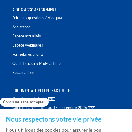
AIDE & ACCOMPAGNEMENT
Foire aux questions / Aide
Assistance
Espace actualités
Espace webinaires
Formulaires clients
Outil de trading ProRealTime
Réclamations
DOCUMENTATION CONTRACTUELLE
Conditions générales
Continuer sans accepter
Conditions générales au 15 septembre 2026
Brochure tarifaire
Nous respectons votre vie privée
Rapport sur la qualité d'exécution
Nous utilisons des cookies pour assurer le bon