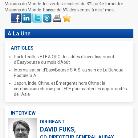
Maisons du Monde: les ventes reculent de 3% au 4e trimestre
Maisons du Monde: baisse de 6% des ventes à neuf mois
Face
LinkIn
Twitter
Envoyer
Imprimer
Favoris
book
A La Une
ARTICLES
Portefeuilles ETF & OPC : les idées d'investissement
d'Easybourse du mois d'Août
Internalisation d'EasyBourse S.A.S. au sein de La Banque
Postale S.A.
Japon, Inde, Chine, et Émergents hors Chine : la
combinaison choisie par LFDE pour capter les opportunités
de l'Asie
INTERVIEW
DIRIGEANT
DAVID FUKS,
CO-DIRECTEUR GÉNÉRAL AUBAY