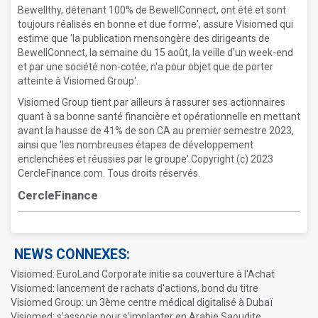
Bewellthy, détenant 100% de BewellConnect, ont été et sont
toujours réalisés en bonne et due forme', assure Visiomed qui
estime que 'la publication mensongère des dirigeants de
BewellConnect, la semaine du 15 août, la veille d'un week-end
et par une société non-cotée, n'a pour objet que de porter
atteinte à Visiomed Group'.
Visiomed Group tient par ailleurs à rassurer ses actionnaires
quant à sa bonne santé financière et opérationnelle en mettant
avant la hausse de 41% de son CA au premier semestre 2023,
ainsi que 'les nombreuses étapes de développement
enclenchées et réussies par le groupe'.Copyright (c) 2023
CercleFinance.com. Tous droits réservés.
CercleFinance
NEWS CONNEXES:
Visiomed: EuroLand Corporate initie sa couverture à l'Achat
Visiomed: lancement de rachats d'actions, bond du titre
Visiomed Group: un 3ème centre médical digitalisé à Dubaï
Visiomed: s'associe pour s'implanter en Arabie Saoudite