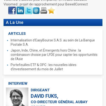
Visiomed : projet de rapprochement pour BewellConnect
Face
LinkIn
Twitter
Envoyer
Imprimer
Favoris
book
A La Une
ARTICLES
Internalisation d'EasyBourse S.A.S. au sein de La Banque
Postale S.A.
Japon, Inde, Chine, et Émergents hors Chine : la
combinaison choisie par LFDE pour capter les opportunités
de l'Asie
Portefeuilles ETF & OPC : les nouvelles idées
d'investissement du mois de Juillet
INTERVIEW
DIRIGEANT
DAVID FUKS,
CO-DIRECTEUR GÉNÉRAL AUBAY