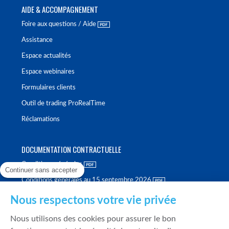
AIDE & ACCOMPAGNEMENT
Foire aux questions / Aide
Assistance
Espace actualités
Espace webinaires
Formulaires clients
Outil de trading ProRealTime
Réclamations
DOCUMENTATION CONTRACTUELLE
Conditions générales
Continuer sans accepter
Conditions générales au 15 septembre 2026
Brochure tarifaire
Nous respectons votre vie privée
Rapport sur la qualité d'exécution
Nous utilisons des cookies pour assurer le bon
Politique de meilleure sélection