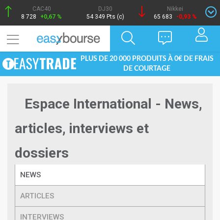
CAC40
DJ30
Nikkei
8 728
+0,67 %
54 349 Pts (c)
65 683
-0,93 %
PLUS DE 20 000 PRODUITS À 0€ DE FRAIS
DE COURTAGE
Espace International - News,
articles, interviews et
dossiers
NEWS
ARTICLES
INTERVIEWS