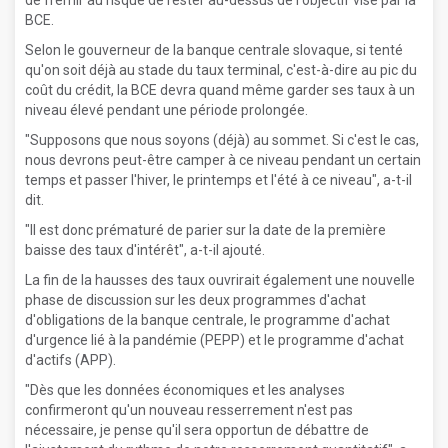
de frémir au risque de rester au-dessus de l'objectif visé par la
BCE.
Selon le gouverneur de la banque centrale slovaque, si tenté
qu'on soit déjà au stade du taux terminal, c'est-à-dire au pic du
coût du crédit, la BCE devra quand même garder ses taux à un
niveau élevé pendant une période prolongée.
"Supposons que nous soyons (déjà) au sommet. Si c'est le cas,
nous devrons peut-être camper à ce niveau pendant un certain
temps et passer l'hiver, le printemps et l'été à ce niveau", a-t-il
dit.
"Il est donc prématuré de parier sur la date de la première
baisse des taux d'intérêt", a-t-il ajouté.
La fin de la hausses des taux ouvrirait également une nouvelle
phase de discussion sur les deux programmes d'achat
d'obligations de la banque centrale, le programme d'achat
d'urgence lié à la pandémie (PEPP) et le programme d'achat
d'actifs (APP).
"Dès que les données économiques et les analyses
confirmeront qu'un nouveau resserrement n'est pas
nécessaire, je pense qu'il sera opportun de débattre de