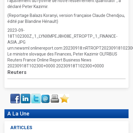
l'ajustement du rythme de notre resserrement quantitatif", a
déclaré Peter Kazimir.
(Reportage Balazs Koranyi, version française Claude Chendjou,
édité par Blandine Hénault)
2023-09-
18T102300Z_1_LYNXMPEJ8H08E_RTROPTP_1_FINANCE-
ASIA.JPG
urn:newsml:onlinereport.com:20230918:nRTROPT20230918102
Le ministre slovaque des Finances, Peter Kazimir OLFRBUS
Reuters France Online Report Business News
20230918T102300+0000 20230918T102300+0000
Reuters
Face
LinkIn
Twitter
Envoyer
Imprimer
Favoris
book
A La Une
ARTICLES