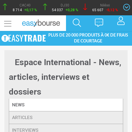
CAC40
DJ30
Nikkei
8 714
+0,17 %
54 037
+0,28 %
65 607
-0,12 %
PLUS DE 20 000 PRODUITS À 0€ DE FRAIS
DE COURTAGE
Espace International - News,
articles, interviews et
dossiers
NEWS
ARTICLES
INTERVIEWS