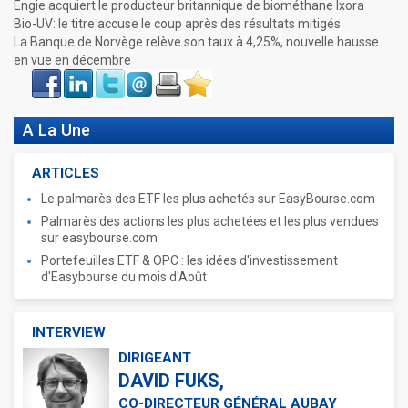
Engie acquiert le producteur britannique de biométhane Ixora
Bio-UV: le titre accuse le coup après des résultats mitigés
La Banque de Norvège relève son taux à 4,25%, nouvelle hausse
en vue en décembre
Face
LinkIn
Twitter
Envoyer
Imprimer
Favoris
book
A La Une
ARTICLES
Le palmarès des ETF les plus achetés sur EasyBourse.com
Palmarès des actions les plus achetées et les plus vendues
sur easybourse.com
Portefeuilles ETF & OPC : les idées d'investissement
d'Easybourse du mois d'Août
INTERVIEW
DIRIGEANT
DAVID FUKS,
CO-DIRECTEUR GÉNÉRAL AUBAY