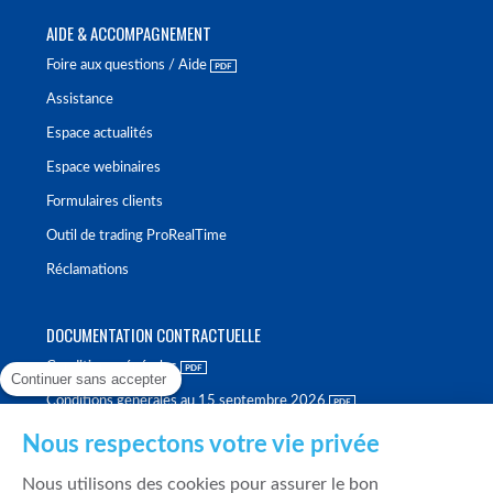
AIDE & ACCOMPAGNEMENT
Foire aux questions / Aide
Assistance
Espace actualités
Espace webinaires
Formulaires clients
Outil de trading ProRealTime
Réclamations
DOCUMENTATION CONTRACTUELLE
Conditions générales
Continuer sans accepter
Conditions générales au 15 septembre 2026
Brochure tarifaire
Nous respectons votre vie privée
Rapport sur la qualité d'exécution
Nous utilisons des cookies pour assurer le bon