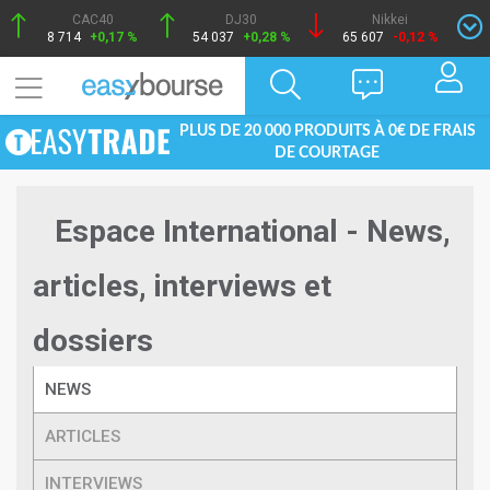
CAC40
DJ30
Nikkei
8 714
+0,17 %
54 037
+0,28 %
65 607
-0,12 %
PLUS DE 20 000 PRODUITS À 0€ DE FRAIS
DE COURTAGE
Espace International - News,
articles, interviews et
dossiers
NEWS
ARTICLES
INTERVIEWS