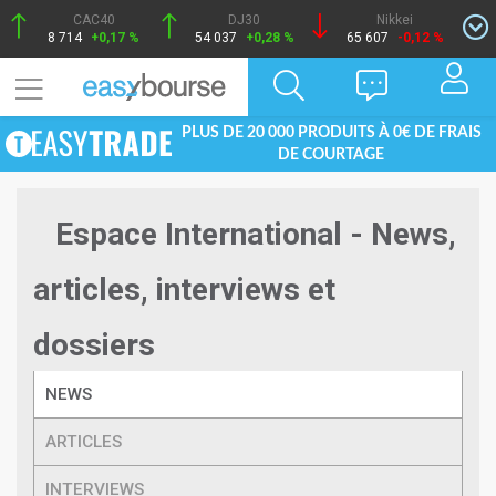
CAC40
DJ30
Nikkei
8 714
+0,17 %
54 037
+0,28 %
65 607
-0,12 %
PLUS DE 20 000 PRODUITS À 0€ DE FRAIS
DE COURTAGE
Espace International - News,
articles, interviews et
dossiers
NEWS
ARTICLES
INTERVIEWS