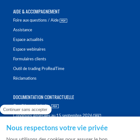
AIDE & ACCOMPAGNEMENT
Foire aux questions / Aide
Assistance
Espace actualités
Espace webinaires
Formulaires clients
Outil de trading ProRealTime
Réclamations
DOCUMENTATION CONTRACTUELLE
Conditions générales
Continuer sans accepter
Conditions générales au 15 septembre 2026
Brochure tarifaire
Nous respectons votre vie privée
Rapport sur la qualité d'exécution
Nous utilisons des cookies pour assurer le bon