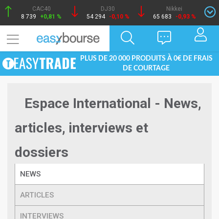
CAC40
DJ30
Nikkei
8 739
+0,81 %
54 294
-0,10 %
65 683
-0,93 %
PLUS DE 20 000 PRODUITS À 0€ DE FRAIS
DE COURTAGE
Espace International - News,
articles, interviews et
dossiers
NEWS
ARTICLES
INTERVIEWS