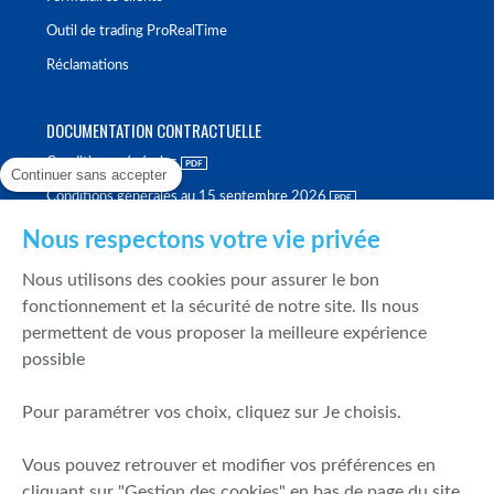
Outil de trading ProRealTime
Réclamations
DOCUMENTATION CONTRACTUELLE
Conditions générales
Continuer sans accepter
Conditions générales au 15 septembre 2026
Brochure tarifaire
Nous respectons votre vie privée
Rapport sur la qualité d'exécution
Nous utilisons des cookies pour assurer le bon
Politique de meilleure sélection
fonctionnement et la sécurité de notre site. Ils nous
permettent de vous proposer la meilleure expérience
Politique de durabilité
possible
Fonds de garantie des dépôts et de résolution
Pour paramétrer vos choix, cliquez sur Je choisis.
SÉCURITÉ & DONNÉES PERSONNELLES
Vous pouvez retrouver et modifier vos préférences en
Mentions légales
cliquant sur "Gestion des cookies" en bas de page du site.