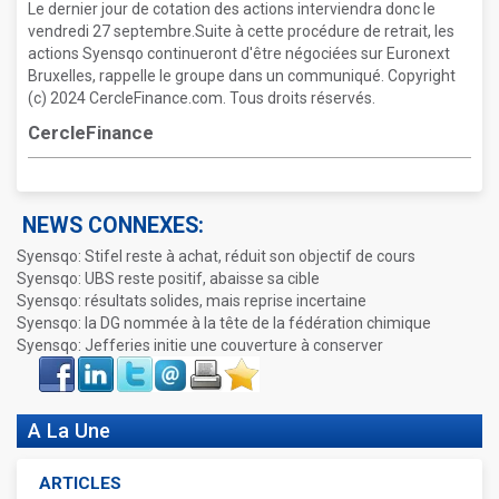
Le dernier jour de cotation des actions interviendra donc le
vendredi 27 septembre.Suite à cette procédure de retrait, les
actions Syensqo continueront d'être négociées sur Euronext
Bruxelles, rappelle le groupe dans un communiqué. Copyright
(c) 2024 CercleFinance.com. Tous droits réservés.
CercleFinance
NEWS CONNEXES:
Syensqo: Stifel reste à achat, réduit son objectif de cours
Syensqo: UBS reste positif, abaisse sa cible
Syensqo: résultats solides, mais reprise incertaine
Syensqo: la DG nommée à la tête de la fédération chimique
Syensqo: Jefferies initie une couverture à conserver
Face
LinkIn
Twitter
Envoyer
Imprimer
Favoris
book
A La Une
ARTICLES