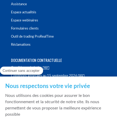
Assistance
Espace actualités
Espace webinaires
Formulaires clients
Outil de trading ProRealTime
Réclamations
DOCUMENTATION CONTRACTUELLE
Conditions générales
Continuer sans accepter
Conditions générales au 15 septembre 2026
Brochure tarifaire
Nous respectons votre vie privée
Rapport sur la qualité d'exécution
Nous utilisons des cookies pour assurer le bon
Politique de meilleure sélection
fonctionnement et la sécurité de notre site. Ils nous
permettent de vous proposer la meilleure expérience
Politique de durabilité
possible
Fonds de garantie des dépôts et de résolution