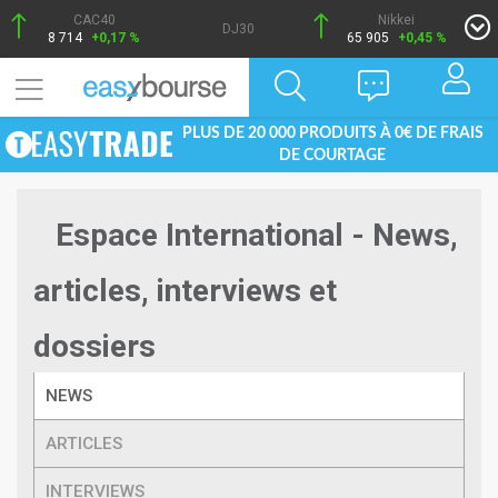
CAC40
Nikkei
DJ30
8 714
+0,17 %
65 905
+0,45 %
PLUS DE 20 000 PRODUITS À 0€ DE FRAIS
DE COURTAGE
Espace International - News,
articles, interviews et
dossiers
NEWS
ARTICLES
INTERVIEWS