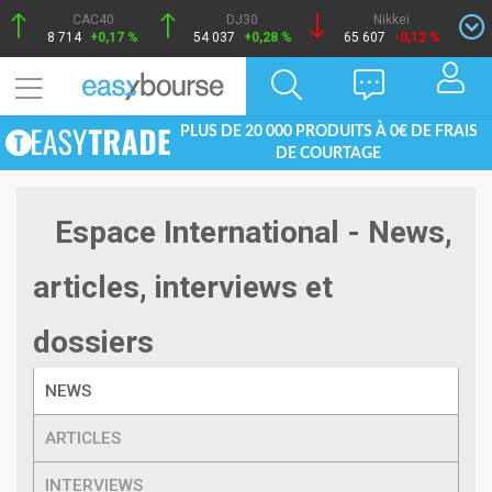
CAC40
DJ30
Nikkei
8 714
+0,17 %
54 037
+0,28 %
65 607
-0,12 %
PLUS DE 20 000 PRODUITS À 0€ DE FRAIS
DE COURTAGE
Espace International - News,
articles, interviews et
dossiers
NEWS
ARTICLES
INTERVIEWS