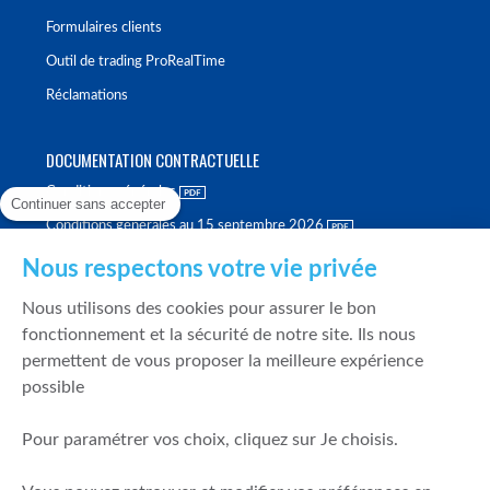
Formulaires clients
Outil de trading ProRealTime
Réclamations
DOCUMENTATION CONTRACTUELLE
Conditions générales
Continuer sans accepter
Conditions générales au 15 septembre 2026
Brochure tarifaire
Nous respectons votre vie privée
Rapport sur la qualité d'exécution
Nous utilisons des cookies pour assurer le bon
Politique de meilleure sélection
fonctionnement et la sécurité de notre site. Ils nous
permettent de vous proposer la meilleure expérience
Politique de durabilité
possible
Fonds de garantie des dépôts et de résolution
Pour paramétrer vos choix, cliquez sur Je choisis.
SÉCURITÉ & DONNÉES PERSONNELLES