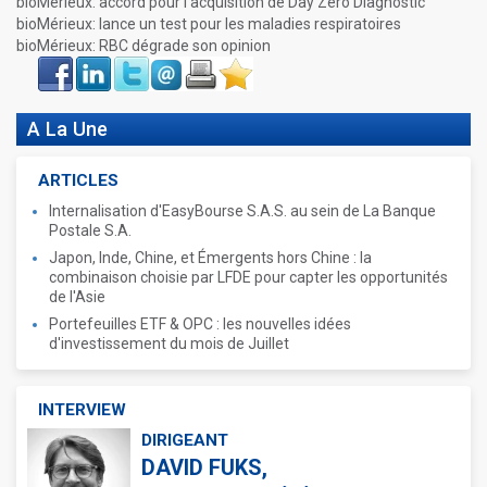
bioMérieux: accord pour l'acquisition de Day Zero Diagnostic
bioMérieux: lance un test pour les maladies respiratoires
bioMérieux: RBC dégrade son opinion
Face
LinkIn
Twitter
Envoyer
Imprimer
Favoris
book
A La Une
ARTICLES
Internalisation d'EasyBourse S.A.S. au sein de La Banque
Postale S.A.
Japon, Inde, Chine, et Émergents hors Chine : la
combinaison choisie par LFDE pour capter les opportunités
de l'Asie
Portefeuilles ETF & OPC : les nouvelles idées
d'investissement du mois de Juillet
INTERVIEW
DIRIGEANT
DAVID FUKS,