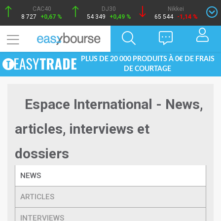
CAC40
DJ30
Nikkei
8 727
+0,67 %
54 349
+0,49 %
65 544
-1,14 %
PLUS DE 20 000 PRODUITS À 0€ DE FRAIS
DE COURTAGE
Espace International - News,
articles, interviews et
dossiers
NEWS
ARTICLES
INTERVIEWS