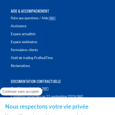
AIDE & ACCOMPAGNEMENT
Foire aux questions / Aide
Assistance
Espace actualités
Espace webinaires
Formulaires clients
Outil de trading ProRealTime
Réclamations
DOCUMENTATION CONTRACTUELLE
Conditions générales
Continuer sans accepter
Conditions générales au 15 septembre 2026
Brochure tarifaire
Nous respectons votre vie privée
Rapport sur la qualité d'exécution