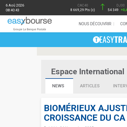
6 Aoû 2026
CAC40
DJ30
08:40:43
8 669,29 Pts (c)
54 349
+0,
NOUS DÉCOUVRIR
CO
Espace International 
NEWS
ARTICLES
INTER
BIOMÉRIEUX AJUSTE
CROISSANCE DU CA