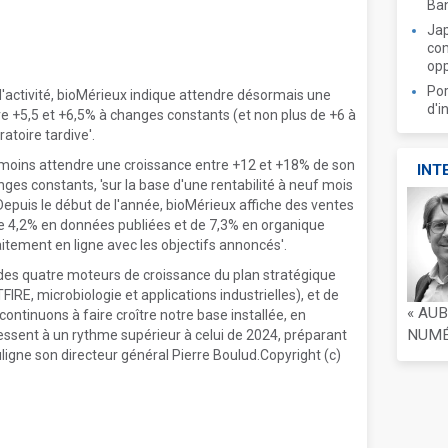
Ban
Jap
com
opp
Por
'activité, bioMérieux indique attendre désormais une
d'i
re +5,5 et +6,5% à changes constants (et non plus de +6 à
atoire tardive'.
nmoins attendre une croissance entre +12 et +18% de son
INT
nges constants, 'sur la base d'une rentabilité à neuf mois
Depuis le début de l'année, bioMérieux affiche des ventes
 de 4,2% en données publiées et de 7,3% en organique
aitement en ligne avec les objectifs annoncés'.
des quatre moteurs de croissance du plan stratégique
RE, microbiologie et applications industrielles), et de
« AU
continuons à faire croître notre base installée, en
NUMÉR
essent à un rythme supérieur à celui de 2024, préparant
ligne son directeur général Pierre Boulud.Copyright (c)