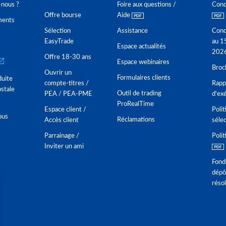
nous ?
Foire aux questions /
Cond
Offre bourse
Aide
ments
Sélection
Assistance
Cond
EasyTrade
au 1
Espace actualités
202
Offre 18-30 ans
Espace webinaires
Broc
Ouvrir un
Formulaires clients
duite
compte-titres /
Rappo
stale
Outil de trading
PEA / PEA-PME
d'ex
ProRealTime
Espace client /
Polit
ous
Réclamations
Accès client
séle
Parrainage /
Polit
Inviter un ami
Fond
dépô
réso