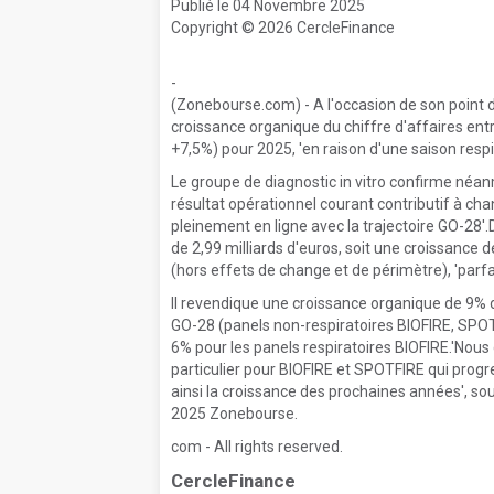
Publié le 04 Novembre 2025
Copyright © 2026 CercleFinance
-
(Zonebourse.com) - A l'occasion de son point d
croissance organique du chiffre d'affaires ent
+7,5%) pour 2025, 'en raison d'une saison respir
Le groupe de diagnostic in vitro confirme néa
résultat opérationnel courant contributif à cha
pleinement en ligne avec la trajectoire GO-28'.
de 2,99 milliards d'euros, soit une croissance
(hors effets de change et de périmètre), 'parf
Il revendique une croissance organique de 9% 
GO-28 (panels non-respiratoires BIOFIRE, SPOTFI
6% pour les panels respiratoires BIOFIRE.'Nous 
particulier pour BIOFIRE et SPOTFIRE qui progr
ainsi la croissance des prochaines années', sou
2025 Zonebourse.
com - All rights reserved.
CercleFinance