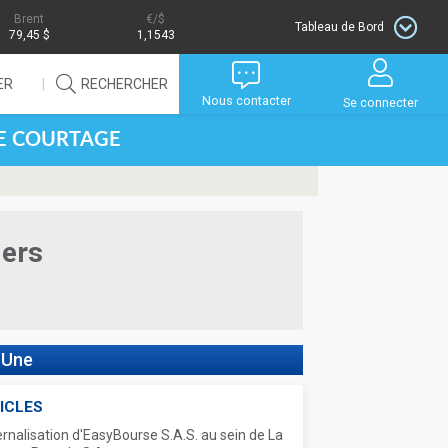
Brent
/$
Tableau de Bord
79,45 $
1,1543
ER
RECHERCHER
Nous contacter
Se connecter
DE COURTAGE
iers
 Une
ICLES
ernalisation d'EasyBourse S.A.S. au sein de La