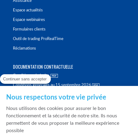
Assistance
Espace actualités
Espace webinaires
Formulaires clients
Outil de trading ProRealTime
Réclamations
DOCUMENTATION CONTRACTUELLE
Conditions générales
Continuer sans accepter
Conditions générales au 15 septembre 2026
Brochure tarifaire
Nous respectons votre vie privée
Rapport sur la qualité d'exécution
Nous utilisons des cookies pour assurer le bon
Politique de meilleure sélection
fonctionnement et la sécurité de notre site. Ils nous
permettent de vous proposer la meilleure expérience
Politique de durabilité
possible
Fonds de garantie des dépôts et de résolution