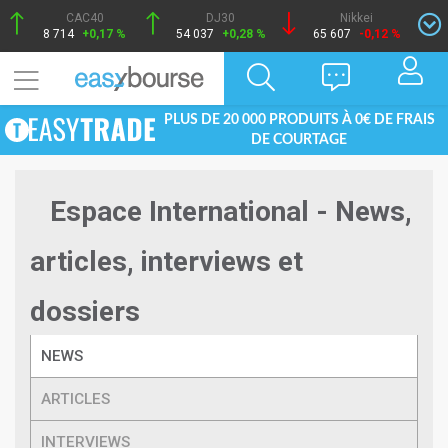
CAC40
DJ30
Nikkei
8 714
+0,17 %
54 037
+0,28 %
65 607
-0,12 %
PLUS DE 20 000 PRODUITS À 0€ DE FRAIS
DE COURTAGE
Espace International - News,
articles, interviews et
dossiers
NEWS
ARTICLES
INTERVIEWS