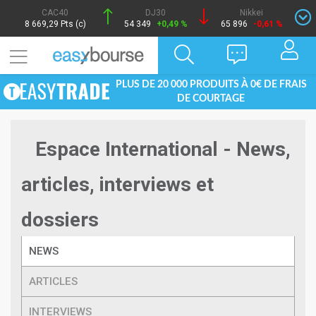
CAC40
DJ30
Nikkei
8 669,29 Pts (c)
54 349
+0,49 %
65 896
-0,61 %
PLUS DE 20 000 PRODUITS À 0€ DE FRAIS
DE COURTAGE
Espace International - News,
articles, interviews et
dossiers
NEWS
ARTICLES
INTERVIEWS