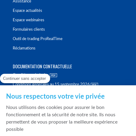
Assistance
Espace actualités
Espace webinaires
Formulaires clients
Outil de trading ProRealTime
Réclamations
DOCUMENTATION CONTRACTUELLE
Conditions générales
Continuer sans accepter
Conditions générales au 15 septembre 2026
Brochure tarifaire
Nous respectons votre vie privée
Rapport sur la qualité d'exécution
Nous utilisons des cookies pour assurer le bon
Politique de meilleure sélection
fonctionnement et la sécurité de notre site. Ils nous
permettent de vous proposer la meilleure expérience
Politique de durabilité
possible
Fonds de garantie des dépôts et de résolution