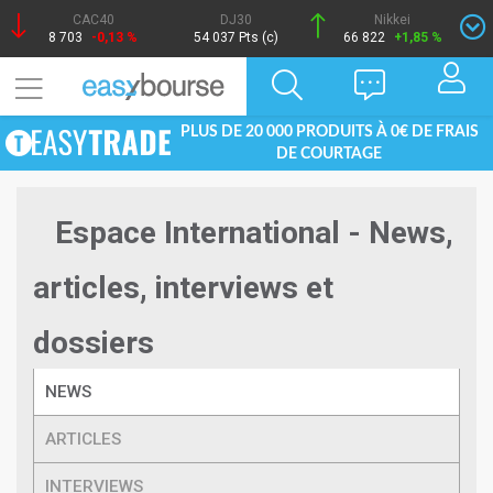
CAC40
DJ30
Nikkei
8 703
-0,13 %
54 037 Pts (c)
66 822
+1,85 %
PLUS DE 20 000 PRODUITS À 0€ DE FRAIS
DE COURTAGE
Espace International - News,
articles, interviews et
dossiers
NEWS
ARTICLES
INTERVIEWS