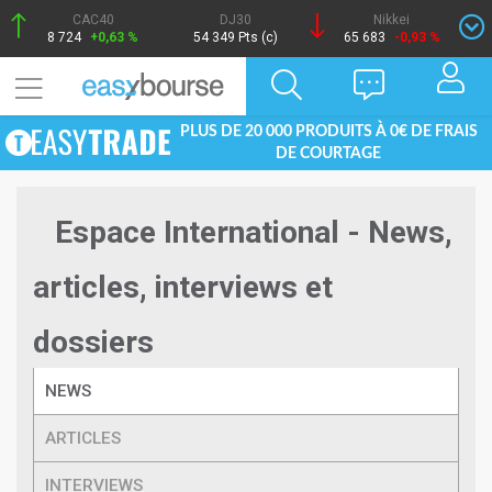
CAC40
DJ30
Nikkei
8 724
+0,63 %
54 349 Pts (c)
65 683
-0,93 %
PLUS DE 20 000 PRODUITS À 0€ DE FRAIS
DE COURTAGE
Espace International - News,
articles, interviews et
dossiers
NEWS
ARTICLES
INTERVIEWS