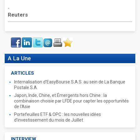
-
Reuters
Face
LinkIn
Twitter
Envoyer
Imprimer
Favoris
book
A La Une
ARTICLES
Internalisation d'EasyBourse S.A.S. au sein de La Banque
Postale S.A.
Japon, Inde, Chine, et Émergents hors Chine : la
combinaison choisie par LFDE pour capter les opportunités
de l'Asie
Portefeuilles ETF & OPC : les nouvelles idées
d'investissement du mois de Juillet
INTERVIEW