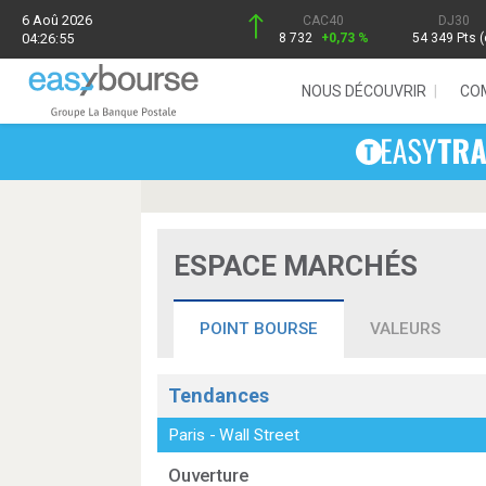
6 Aoû 2026
CAC40
DJ30
04:26:55
8 732
+0,73 %
54 349 Pts (
NOUS DÉCOUVRIR
CO
ESPACE MARCHÉS
POINT BOURSE
VALEURS
Tendances
Paris
-
Wall Street
Ouverture