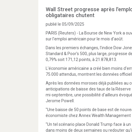
Wall Street progresse après l'emplo
obligataires chutent
publié le 05/09/2025
PARIS (Reuters) - La Bourse de New York a ouv
sur l'emploi américain pour le mois d'août.
Dans les premiers échanges, l'indice Dow Jones
Standard & Poor's 500, plus large, progresse 
0,79% soit 171,12 points, à 21.878,813.
L'économie américaine a créé bien moins d'emp
75.000 attendus, montrent les données officiel
Après les données moroses déjà publiées au co
anticipations de baisse des taux de la Réserve
mi-septembre, une possibilité d'ailleurs évoqu
Jerome Powell.
"Une baisse de 50 points de base est de nouve
économiste chez Annex Wealth Management
"Un tel scénario place Donald Trump face à un 
dans moins de deux semaines ou redouter qu'il 