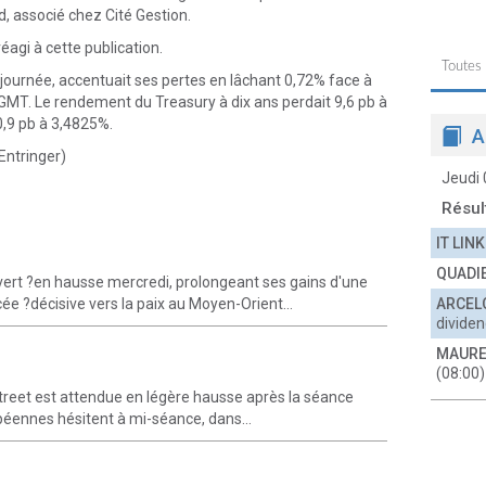
, associé chez Cité Gestion.
éagi à cette publication.
Toutes
e journée, accentuait ses pertes en lâchant 0,72% face à
GMT. Le rendement du Treasury à dix ans perdait 9,6 pb à
0,9 pb à 3,4825%.
A
Entringer)
Jeudi
Résul
IT LINK
QUADI
vert ?en hausse mercredi, prolongeant ses gains d'une
cée ?décisive vers la paix au Moyen-Orient...
ARCEL
divide
MAURE
(08:00)
Street est attendue en légère hausse après la séance
opéennes hésitent à mi-séance, dans...