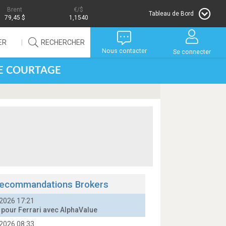
Brent
/$
Tableau de Bord
79,45 $
1,1540
ER
RECHERCHER
Nous contacter
Se connecter
DE COURTAGE
ecommandations Brokers
2026 17:21
t pour Ferrari avec AlphaValue
2026 08:33