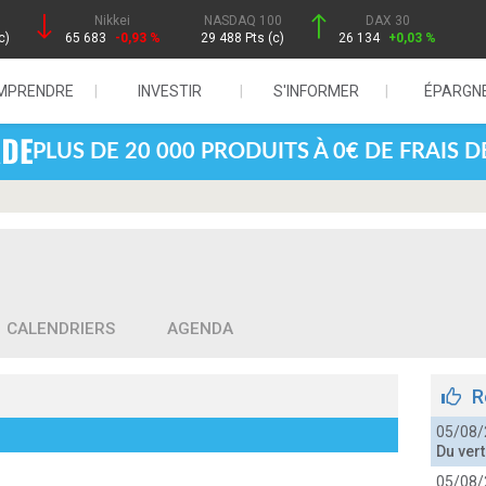
Nikkei
NASDAQ 100
DAX 30
c)
65 683
-0,93 %
29 488 Pts (c)
26 134
+0,03 %
MPRENDRE
INVESTIR
S'INFORMER
ÉPARGN
PLUS DE 20 000 PRODUITS À 0€ DE FRAIS 
CALENDRIERS
AGENDA
R
05/08/
Du ver
05/08/