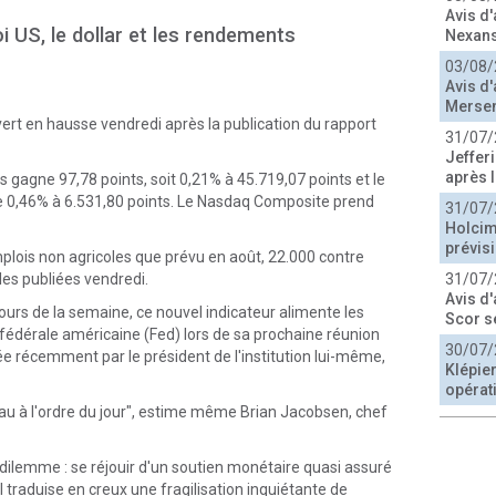
Avis d'
i US, le dollar et les rendements
Nexans
03/08/
Avis d'
Merse
ert en hausse vendredi après la publication du rapport
31/07/
Jeffer
après l
 gagne 97,78 points, soit 0,21% à 45.719,07 points et le
de 0,46% à 6.531,80 points. Le Nasdaq Composite prend
31/07/
Holcim
prévis
lois non agricoles que prévu en août, 22.000 contre
les publiées vendredi.
31/07/
Avis d'
urs de la semaine, ce nouvel indicateur alimente les
Scor s
 fédérale américaine (Fed) lors de sa prochaine réunion
30/07/
ée récemment par le président de l'institution lui-même,
Klépie
opérat
au à l'ordre du jour", estime même Brian Jacobsen, chef
dilemme : se réjouir d'un soutien monétaire quasi assuré
traduise en creux une fragilisation inquiétante de