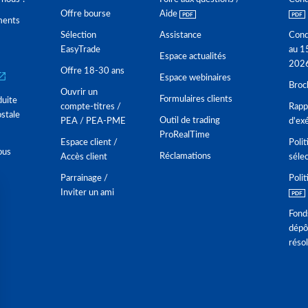
Offre bourse
Aide
ments
Sélection
Assistance
Cond
EasyTrade
au 1
Espace actualités
202
Offre 18-30 ans
Espace webinaires
Broc
Ouvrir un
Formulaires clients
duite
compte-titres /
Rappo
stale
Outil de trading
PEA / PEA-PME
d'ex
ProRealTime
Espace client /
Polit
ous
Réclamations
Accès client
séle
Parrainage /
Polit
Inviter un ami
Fond
dépô
réso