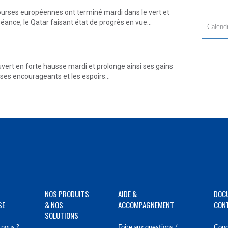
ourses européennes ont terminé mardi dans le vert et
éance, le Qatar faisant état de progrès en vue...
Calendr
vert en forte hausse mardi et prolonge ainsi ses gains
rises encourageants et les espoirs...
NOS PRODUITS
AIDE &
DOC
SE
& NOS
ACCOMPAGNEMENT
CON
SOLUTIONS
nous ?
Foire aux questions /
Cond