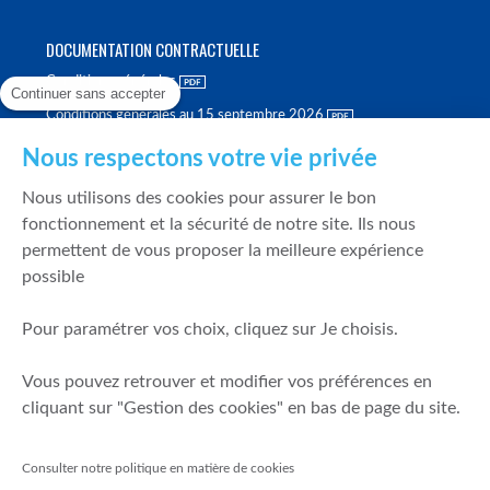
DOCUMENTATION CONTRACTUELLE
Conditions générales
Continuer sans accepter
Conditions générales au 15 septembre 2026
Brochure tarifaire
Nous respectons votre vie privée
Rapport sur la qualité d'exécution
Nous utilisons des cookies pour assurer le bon
Politique de meilleure sélection
fonctionnement et la sécurité de notre site. Ils nous
permettent de vous proposer la meilleure expérience
Politique de durabilité
possible
Fonds de garantie des dépôts et de résolution
Pour paramétrer vos choix, cliquez sur Je choisis.
SÉCURITÉ & DONNÉES PERSONNELLES
Vous pouvez retrouver et modifier vos préférences en
Mentions légales
cliquant sur "Gestion des cookies" en bas de page du site.
Prévention de la fraude
Gérer mes cookies
Consulter notre politique en matière de cookies
Politique de cookies