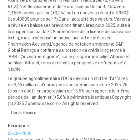
-0,8% vers 64,85$ et le WTI n'est pas mieux avec -0,7% vers
61,2$.Net fléchissement de l'Euro face au Dollar -0,45% vers
1,1655 tandis que l'or (+0,2%) bat un nouveau record à 3.980$
(les .4000$ pour ce soir ?).Dans l'actualité des valeurs, Valneva
a révisé en baisse ses prévisions financières pour 2025, suite à
la suspension par la FDA américaine de la licence de son vaccin
Ixchiq, mais a sécurisé un nouvel accord de prêt avec
Pharmakon Advisors.L'agence de notation américaine S&P
Global Ratings a confirmé sa notation de crédit long terme à
'BBB-' ('investment grade') sur le groupe immobilier Altarea et
sa filiale Altareit, mais a relevé sa perspective de 'négative' à
'stable'.
Le groupe agroalimentaire LDC a dévoilé un chiffre d'affaires
de 3,45 milliards d'euros pour son premier semestre 2025-26
(clos fin août), en progression de 15,6% par rapport à la même
période de l'an dernier (+5,6% à périmètre identique).Copyright
(c) 2025 Zonebourse.com - All rights reserved.
CercleFinance
Fermeture
06/08/2026
(Zonebourse.com) - Au gong final, le CAC 40 signe un gain de