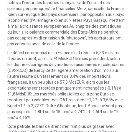
actifs à l'instar des banques françaises, de l'euro et des
spreads périphériques'.Le Chancelier Merz, sans citer la France
-bien sûr- évoque des pays dépensiers, par opposition aux pays
'économes' (l'Allemagne -bien sûr- et les Pays Bas) qui mettent
à mal la croissance européennes.Au chapitre des statistiques
du jour, si la balance commerciale des Etats-Unis ne paraître
pas cet après-midi en raison du 'shutdown', les opérateurs ont
pris connaissance de celle de la France.
Le déficit commercial de la France s'est réduit à 5,53 milliards
d'euros en août, après 5,74 MdsEUR le mois précédent, selon
les données corrigées de variations saisonnières et calendaires
(CVS-CJO) de Bercy.Cette légère amélioration d'un mois sur
l'autre résulte d'un tassement de 0,4% des importations
françaises, à un peu plus de 57,3 MdsEUR, alors que les
exportations sont restées pratiquement inchangées (-0,1%) à
51,8 MdsEUR.Les marchés obligataires de la zone Euro se
montrent peu volatiles : nos OAT rajoutent +1,2Pt à 3,58% et le
Bund +1Pt à 2,727%.Outre Atlantique, les T-Bonds ne sont pas
plus inspirés : -1,8Pt sur le '30 ans' à 4,74% et -1,5Pt sur le '10
ans' à 4,15%.
Côté pétrole, le baril de Brent n'en finit plus de glisser avec