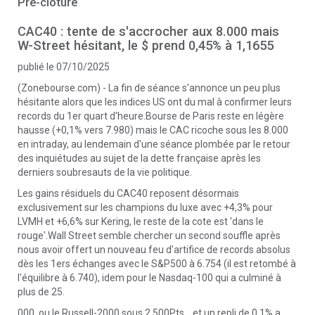
Pré-clôture
CAC40 : tente de s'accrocher aux 8.000 mais
W-Street hésitant, le $ prend 0,45% à 1,1655
publié le 07/10/2025
(Zonebourse.com) - La fin de séance s'annonce un peu plus
hésitante alors que les indices US ont du mal à confirmer leurs
records du 1er quart d'heure.Bourse de Paris reste en légère
hausse (+0,1% vers 7.980) mais le CAC ricoche sous les 8.000
en intraday, au lendemain d'une séance plombée par le retour
des inquiétudes au sujet de la dette française après les
derniers soubresauts de la vie politique.
Les gains résiduels du CAC40 reposent désormais
exclusivement sur les champions du luxe avec +4,3% pour
LVMH et +6,6% sur Kering, le reste de la cote est 'dans le
rouge'.Wall Street semble chercher un second souffle après
nous avoir offert un nouveau feu d'artifice de records absolus
dès les 1ers échanges avec le S&P500 à 6.754 (il est retombé à
l'équilibre à 6.740), idem pour le Nasdaq-100 qui a culminé à
plus de 25.
000, ou le Russell-2000 sous 2.500Pts... et un repli de 0,1% a