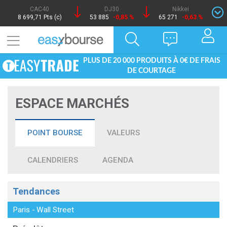
CAC40
DJ30
Nikkei
8 699,71 Pts (c)
53 885
-0,85 %
65 271
-0,63 %
PLUS DE 20 000 PRODUITS À 0€ DE FRAIS
DE COURTAGE
ESPACE MARCHÉS
POINT BOURSE
VALEURS
CALENDRIERS
AGENDA
Tendances
Paris
-
Wall Street