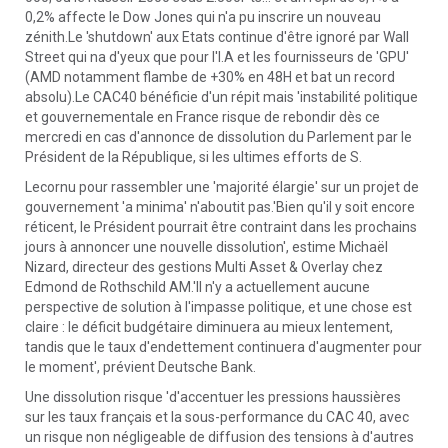
0,2% affecte le Dow Jones qui n'a pu inscrire un nouveau
zénith.Le 'shutdown' aux Etats continue d'être ignoré par Wall
Street qui na d'yeux que pour l'I.A et les fournisseurs de 'GPU'
(AMD notamment flambe de +30% en 48H et bat un record
absolu).Le CAC40 bénéficie d'un répit mais 'instabilité politique
et gouvernementale en France risque de rebondir dès ce
mercredi en cas d'annonce de dissolution du Parlement par le
Président de la République, si les ultimes efforts de S.
Lecornu pour rassembler une 'majorité élargie' sur un projet de
gouvernement 'a minima' n'aboutit pas.'Bien qu'il y soit encore
réticent, le Président pourrait être contraint dans les prochains
jours à annoncer une nouvelle dissolution', estime Michaël
Nizard, directeur des gestions Multi Asset & Overlay chez
Edmond de Rothschild AM.'Il n'y a actuellement aucune
perspective de solution à l'impasse politique, et une chose est
claire : le déficit budgétaire diminuera au mieux lentement,
tandis que le taux d'endettement continuera d'augmenter pour
le moment', prévient Deutsche Bank.
Une dissolution risque 'd'accentuer les pressions haussières
sur les taux français et la sous-performance du CAC 40, avec
un risque non négligeable de diffusion des tensions à d'autres