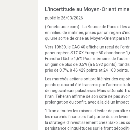
L'incertitude au Moyen-Orient min
publié le 26/03/2026
(Zonebourse.com) - La Bourse de Paris et les 
en milieu de matinée, prises par un regain d'inq
qu'une sortie de crise au Moyen-Orient paraît t
Vers 10h30, le CAC 40 affiche un recul de l'ordr
paneuropéen STOXX Europe 50 abandonne 1,6%
Francfort lâche 1,6%.Pour mémoire, de l'autre 
un gain de plus de 0,5% (à 6 592 points), tandi
près de 0,7%, à 46 429 points et 24 163 points.
Les marchés actions ont profité hier des espoi
points qui aurait été transmis par l'administra
de négociateurs pakistanais.Mais si Donald Tru
l'Iran, Téhéran affirme de son côté ne pas avoir 
prolongation du conflit, avec à la clé un impac
"L'Iran a toutes les raisons d'éviter de paraître
les marchés financiers fait partie de son levi
la stratégie d'investissement chez Saxo.Les c
persistance d'inquiétudes sur le front géopoliti