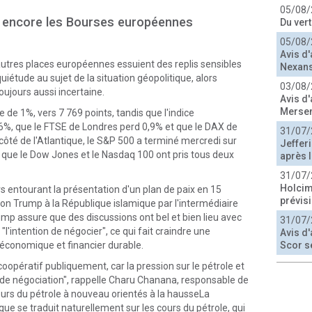
05/08/
e encore les Bourses européennes
Du ver
05/08/
Avis d'
autres places européennes essuient des replis sensibles
Nexans
uiétude au sujet de la situation géopolitique, alors
03/08/
oujours aussi incertaine.
Avis d'
Merse
e de 1%, vers 7 769 points, tandis que l'indice
, que le FTSE de Londres perd 0,9% et que le DAX de
31/07/
côté de l'Atlantique, le S&P 500 a terminé mercredi sur
Jeffer
s que le Dow Jones et le Nasdaq 100 ont pris tous deux
après l
31/07/
Holcim
rs entourant la présentation d'un plan de paix en 15
prévis
tion Trump à la République islamique par l'intermédiaire
mp assure que des discussions ont bel et bien lieu avec
31/07/
"l'intention de négocier", ce qui fait craindre une
Avis d'
t économique et financier durable.
Scor s
 coopératif publiquement, car la pression sur le pétrole et
er de négociation", rappelle Charu Chanana, responsable de
ours du pétrole à nouveau orientés à la hausseLa
que se traduit naturellement sur les cours du pétrole, qui