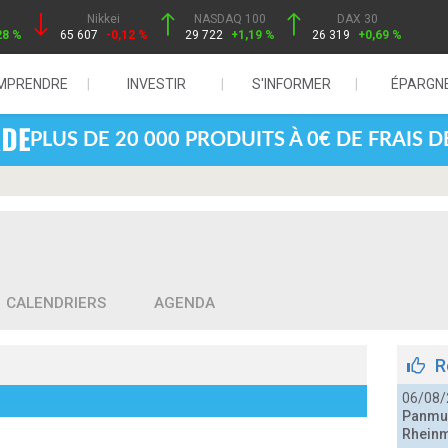
Nikkei
NASDAQ 100
DAX 30
28 %
65 607
-0,12 %
29 722
+1,19 %
26 319
+0,69 %
MPRENDRE
INVESTIR
S'INFORMER
ÉPARGN
PLUS DE 20 000 PRODUITS À 0€ DE FRAIS 
CALENDRIERS
AGENDA
R
06/08/
Panmur
Rheinm