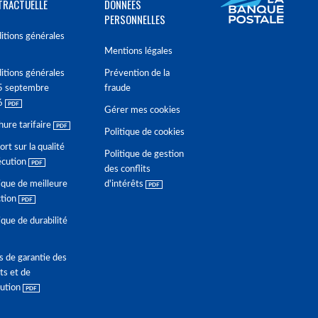
TRACTUELLE
DONNÉES
PERSONNELLES
itions générales
Mentions légales
itions générales
Prévention de la
5 septembre
fraude
6
Gérer mes cookies
hure tarifaire
Politique de cookies
rt sur la qualité
Politique de gestion
écution
des conflits
ique de meilleure
d'intérêts
ction
ique de durabilité
s de garantie des
ts et de
lution