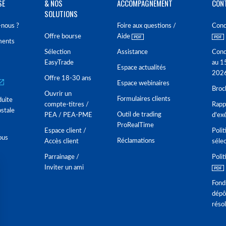
SE
& NOS
ACCOMPAGNEMENT
CON
SOLUTIONS
nous ?
Foire aux questions /
Cond
Offre bourse
Aide
ments
Sélection
Assistance
Cond
EasyTrade
au 1
Espace actualités
202
Offre 18-30 ans
Espace webinaires
Broc
Ouvrir un
Formulaires clients
duite
compte-titres /
Rappo
stale
Outil de trading
PEA / PEA-PME
d'ex
ProRealTime
Espace client /
Polit
ous
Réclamations
Accès client
séle
Parrainage /
Polit
Inviter un ami
Fond
dépô
réso