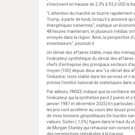
s'inscrivent en hausse de 2,3% à 93,3 USD le bari
"L'attention du marché se tourne rapidement ver
Trump, à partir de lundi, lorsqu'il a annoncé qu'
énergétiques iraniennes", explique un économi
48 heures maintenant, et plusieurs médias ont 
envoyés dans la région. Ainsi, la perspective d
investisseurs", poursuit-il.
Un climat des affaires stable, mais des ména
l'indicateur synthétique du climat des affaires
chefs d'entreprise des principaux secteurs d'a
moyen (100) depuis deux ans."Le climat des a
l'industrie, reste stable dans les services et s
précise l'institut national de statistiques da
Par ailleurs, l'INSEE indique que la confiance 
l'indicateur qui la synthétise perd 2 points et
janvier 1987 et décembre 2025).En particulier,
les prix vont accélérer au cours des douze pr
de vives tensions géopolitiques.De lourdes san
valeurs, Soitec ( 1,5%) figure dans le haut du
de Morgan Stanley qui rehausse son conseil à s
des perspectives réévaluées à la hausse.