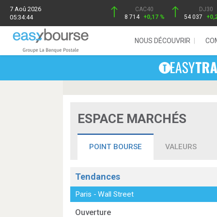
7 Aoû 2026
CAC40
DJ30
05:34:44
8 714
+0,17 %
54 037
+0,
NOUS DÉCOUVRIR
CO
ESPACE MARCHÉS
POINT BOURSE
VALEURS
Tendances
Paris
-
Wall Street
Ouverture