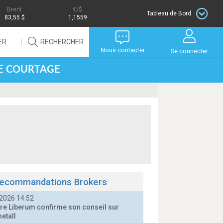
Brent
/$
Tableau de Bord
83,55 $
1,1559
ER
RECHERCHER
Nous contacter
Se connecter
DE COURTAGE
ecommandations Brokers
2026 14:52
e Liberum confirme son conseil sur
etall