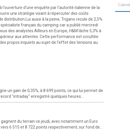
Calendr
 l'ouverture d'une enquête par l'autorité italienne de la
uvre une stratégie visant à répercuter des coûts
e distribution.Lui aussi à la peine, Trigano recule de 2,5%
le spécialiste français du camping-car a publié mercredi
nsus des analystes.Ailleurs en Europe, H&M lâche 5,3% à
supérieur aux attentes. Cette performance est occultée
es propos inquiets au sujet de l'effet des tensions au
ne un gain de 0,35%, à 8 699 points, ce qui lui permet de
record "intraday" enregistré quelques heures...
gagnent du terrain ce jeudi, avec notamment un Euro
vers 6 515 et 8 722 points respectivement, sur fond de...