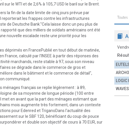
l sur le WTI et de 2,6% à 105,7 USD le baril sur le Brent.
s la fin de la date limite de cinq jours prévue par
Toutes
il reporterait les frappes contre les infrastructures
ste de Deutsche Bank."Cela laisse donc un peu plus de
rapporté que des milliers de soldats américains ont été
A
'une nouvelle escalade reste une priorité pour les
Vendr
ges déprimés en FrancePublié en tout début de matinée,
Résul
 en France, calculé par l'INSEE à partir des réponses des
ctivité marchands, reste stable à 97, sous son niveau
EUTEL
ffaires se dégrade dans le commerce de gros et
ARCH
'améliore dans le bâtiment et le commerce de détail",
ns son communiqué.
LOGIC
des ménages français se replie légèrement : à 89,
WAVES
 s'éloigne de sa moyenne de longue période (100 entre
 il met en avant que la part des ménages estimant que
ochains mois augmente très fortement, dans un contexte
ctions pour Edenred et TriganoDans l'actualité des
 classement sur le SBF 120, bénéficiant du coup de pouce
urpondérer et double son objectif de cours à 70 EUR, sur