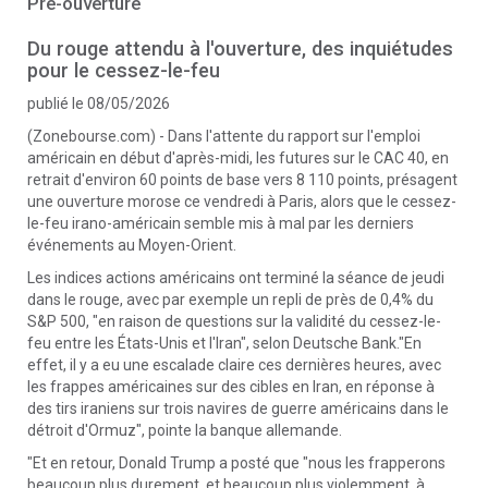
Pré-ouverture
Du rouge attendu à l'ouverture, des inquiétudes
pour le cessez-le-feu
publié le 08/05/2026
(Zonebourse.com) - Dans l'attente du rapport sur l'emploi
américain en début d'après-midi, les futures sur le CAC 40, en
retrait d'environ 60 points de base vers 8 110 points, présagent
une ouverture morose ce vendredi à Paris, alors que le cessez-
le-feu irano-américain semble mis à mal par les derniers
événements au Moyen-Orient.
Les indices actions américains ont terminé la séance de jeudi
dans le rouge, avec par exemple un repli de près de 0,4% du
S&P 500, "en raison de questions sur la validité du cessez-le-
feu entre les États-Unis et l'Iran", selon Deutsche Bank."En
effet, il y a eu une escalade claire ces dernières heures, avec
les frappes américaines sur des cibles en Iran, en réponse à
des tirs iraniens sur trois navires de guerre américains dans le
détroit d'Ormuz", pointe la banque allemande.
"Et en retour, Donald Trump a posté que "nous les frapperons
beaucoup plus durement, et beaucoup plus violemment, à