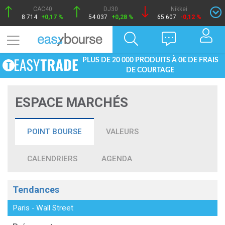
CAC40
DJ30
Nikkei
8 714
+0,17 %
54 037
+0,28 %
65 607
-0,12 %
PLUS DE 20 000 PRODUITS À 0€ DE FRAIS
DE COURTAGE
ESPACE MARCHÉS
POINT BOURSE
VALEURS
CALENDRIERS
AGENDA
Tendances
Paris
-
Wall Street