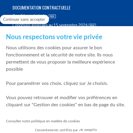
DOCUMENTATION CONTRACTUELLE
Conditions générales
Continuer sans accepter
Conditions générales au 15 septembre 2026
Brochure tarifaire
Nous respectons votre vie privée
Rapport sur la qualité d'exécution
Nous utilisons des cookies pour assurer le bon
Politique de meilleure sélection
fonctionnement et la sécurité de notre site. Ils nous
permettent de vous proposer la meilleure expérience
Politique de durabilité
possible
Fonds de garantie des dépôts et de résolution
Pour paramétrer vos choix, cliquez sur Je choisis.
SÉCURITÉ & DONNÉES PERSONNELLES
Vous pouvez retrouver et modifier vos préférences en
Mentions légales
cliquant sur "Gestion des cookies" en bas de page du site.
Prévention de la fraude
Gérer mes cookies
Consulter notre politique en matière de cookies
Politique de cookies
Consentements certifiés par