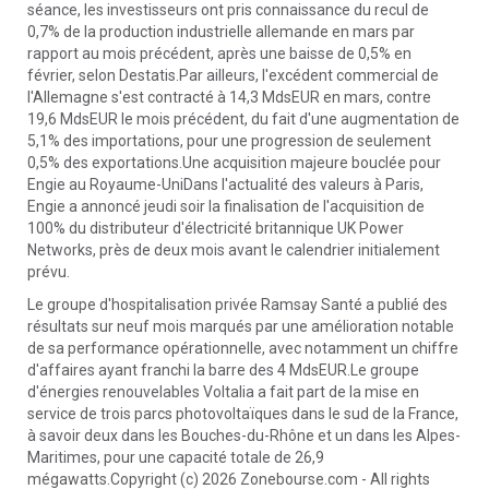
séance, les investisseurs ont pris connaissance du recul de
0,7% de la production industrielle allemande en mars par
rapport au mois précédent, après une baisse de 0,5% en
février, selon Destatis.Par ailleurs, l'excédent commercial de
l'Allemagne s'est contracté à 14,3 MdsEUR en mars, contre
19,6 MdsEUR le mois précédent, du fait d'une augmentation de
5,1% des importations, pour une progression de seulement
0,5% des exportations.Une acquisition majeure bouclée pour
Engie au Royaume-UniDans l'actualité des valeurs à Paris,
Engie a annoncé jeudi soir la finalisation de l'acquisition de
100% du distributeur d'électricité britannique UK Power
Networks, près de deux mois avant le calendrier initialement
prévu.
Le groupe d'hospitalisation privée Ramsay Santé a publié des
résultats sur neuf mois marqués par une amélioration notable
de sa performance opérationnelle, avec notamment un chiffre
d'affaires ayant franchi la barre des 4 MdsEUR.Le groupe
d'énergies renouvelables Voltalia a fait part de la mise en
service de trois parcs photovoltaïques dans le sud de la France,
à savoir deux dans les Bouches-du-Rhône et un dans les Alpes-
Maritimes, pour une capacité totale de 26,9
mégawatts.Copyright (c) 2026 Zonebourse.com - All rights