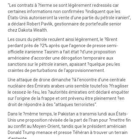
"Les contrats à ?terme se sont légèrement redressés car
certaines informations non confirmées ?indiquent que les
États-Unis autoriseront la vente d'une partie du pétrole iranien",
a déclaré Robert Pavlik, gestionnaire de portefeuille senior
chez Dakota Wealth.
Les cours du pétrole reculent ainsi légèrement, le ?Brent
perdant près de ?2% après que l'agence de presse semi-
officielle iranienne Tasnim a fait état ?d'une proposition
américaine d'accorder une dérogation temporaire aux
sanctions sur le pétrole iranien, apaisant ?quelque peu les
craintes de perturbations de l'approvisionnement.
Une attaque de drone dimanche ?à l'encontre d'une centrale
nucléaire des Émirats arabes unis semble toutefois ?fragiliser
le cessez-le-feu, les ?autorités émiraties ont déclaré enquêter
sur l'origine de la frappe et ont prévenu être pleinement ?en
droit de répondre à des "attaques terroristes".
Dans le ?même temps, le Pakistan a transmis lundi aux États-
Unis une proposition révisée de la part de l'Iran pour ?mettre fin
au conflit au Moyen-Orient, tandis que le président américain
Donald Trump menace et presse Téhéran à trouver un terrain
d'entente.