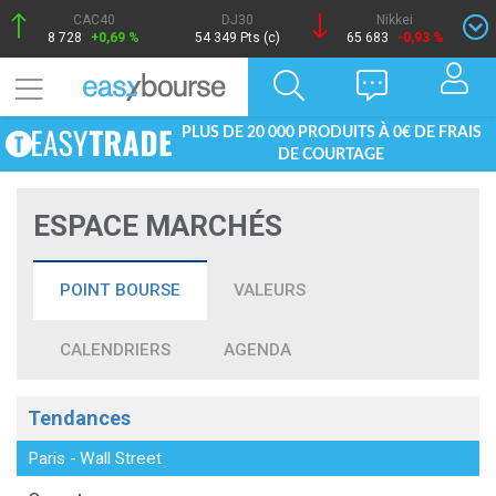
CAC40
DJ30
Nikkei
8 728
+0,69 %
54 349 Pts (c)
65 683
-0,93 %
PLUS DE 20 000 PRODUITS À 0€ DE FRAIS
DE COURTAGE
ESPACE MARCHÉS
POINT BOURSE
VALEURS
CALENDRIERS
AGENDA
Tendances
Paris
-
Wall Street