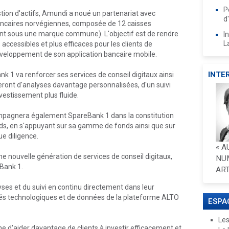
P
ion d'actifs, Amundi a noué un partenariat avec
d
bancaires norvégiennes, composée de 12 caisses
nt sous une marque commune). L'objectif est de rendre
I
L
 accessibles et plus efficaces pour les clients de
éveloppement de son application bancaire mobile.
INTE
 1 va renforcer ses services de conseil digitaux ainsi
cieront d'analyses davantage personnalisées, d'un suivi
vestissement plus fluide.
ompagnera également SpareBank 1 dans la constitution
nds, en s'appuyant sur sa gamme de fonds ainsi que sur
e diligence.
« A
ouvelle génération de services de conseil digitaux,
NU
Bank 1.
ART
ses et du suivi en continu directement dans leur
tés technologiques et de données de la plateforme ALTO
ESPA
Les
 d'aider davantage de clients à investir efficacement et