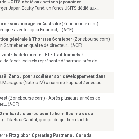
nds UCITS dédié aux actions japonaises
ger Japan Equity Fund, un fonds UCITS dédié aux...
rce son ancrage en Australie
(Zonebourse.com) -
ique avec Insignia Financial,... (AOF)
ction générale à Thorsten Schrieber
(Zonebourse.com)
 Schrieber en qualité de directeur... (AOF)
s vont-ils détrôner les ETF traditionnels ?
e de fonds indiciels représente désormais près de...
phaël Zenou pour accélérer son développement dans
nt Managers (Natixis IM) a nommé Raphaël Zenou au
vest
(Zonebourse.com) - Après plusieurs années de
s... (AOF)
2 milliards d'euros pour le 6e millésime de sa
- Tikehau Capital, groupe de gestion d'actifs
erre Fitzgibbon Operating Partner au Canada