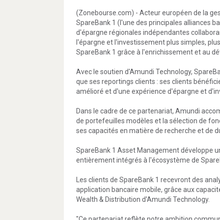
(Zonebourse.com) - Acteur européen de la gest
SpareBank 1 (l'une des principales alliances 
d'épargne régionales indépendantes collabora
l'épargne et l'investissement plus simples, plus
SpareBank 1 grâce à l'enrichissement et au d
Avec le soutien d'Amundi Technology, SpareBank
que ses reportings clients : ses clients bénéfi
amélioré et d'une expérience d'épargne et d'in
Dans le cadre de ce partenariat, Amundi acc
de portefeuilles modèles et la sélection de fo
ses capacités en matière de recherche et de du
SpareBank 1 Asset Management développe une n
entièrement intégrés à l'écosystème de Spare
Les clients de SpareBank 1 recevront des analy
application bancaire mobile, grâce aux capaci
Wealth & Distribution d'Amundi Technology.
"Ce partenariat reflète notre ambition commune