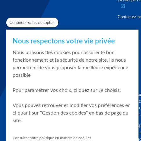
La Banque Po
Contactez-n
Continuer sans accepter
Nous respectons votre vie privée
Nous utilisons des cookies pour assurer le bon
fonctionnement et la sécurité de notre site. Ils nous
permettent de vous proposer la meilleure expérience
possible
Pour paramétrer vos choix, cliquez sur Je choisis.
Graphique, co
en quelques cl
Vous pouvez retrouver et modifier vos préférences en
tendances du
cliquant sur "Gestion des cookies" en bas de page du
accompagner 
site.
Tous droits r
différés d'au 
Consulter notre politique en matière de cookies
clients connec