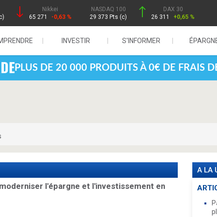
Nikkei
NASDAQ 100
DAX 30
c)
65 271
-0,63 %
29 373 Pts (c)
26 311
+0,65 %
MPRENDRE
INVESTIR
S'INFORMER
ÉPARGN
PLUS DE 20 000 PRODUITS À 0€ DE FRAIS 
s
A LA
 moderniser l'épargne et l'investissement en
ARTI
P
p