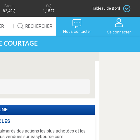
Brent
/$
Tableau de Bord
82,49 $
1,1527
ER
RECHERCHER
Nous contacter
Se connecter
DE COURTAGE
 UNE
CLES
almarès des actions les plus achetées et les
lus vendues sur easybourse.com