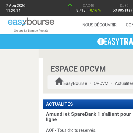
7 Aoû 2026
CAC40
DJ30
11:29:14
8 713
+0,16 %
53 885 Pts (
NOUS DÉCOUVRIR
CO
ESPACE OPCVM
EasyBourse
OPCVM
Actualité
ACTUALITÉS
Amundi et SpareBank 1 s'allient pour
ligne
AOF - Tous droits réservés.