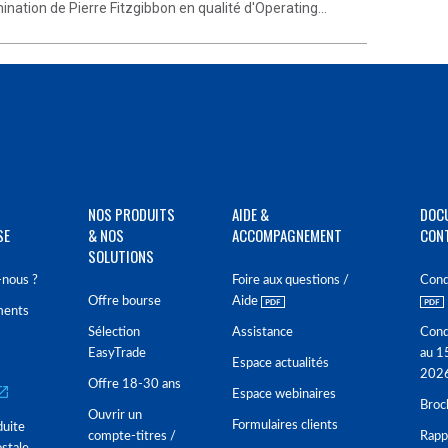
ation de Pierre Fitzgibbon en qualité d'Operating...
NOS PRODUITS
AIDE &
DOC
SE
& NOS
ACCOMPAGNEMENT
CON
SOLUTIONS
nous ?
Foire aux questions /
Cond
Offre bourse
Aide
ments
Sélection
Assistance
Cond
EasyTrade
au 1
Espace actualités
202
Offre 18-30 ans
Espace webinaires
Broc
Ouvrir un
Formulaires clients
duite
compte-titres /
Rappo