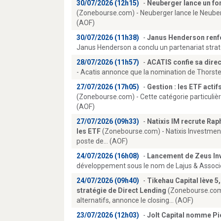
30/07/2026 (12h15)
-
Neuberger lance un fo
(Zonebourse.com) - Neuberger lance le Neuber
(AOF)
30/07/2026 (11h38)
-
Janus Henderson renfo
Janus Henderson a conclu un partenariat stratég
28/07/2026 (11h57)
-
ACATIS confie sa dire
- Acatis annonce que la nomination de Thorsten
27/07/2026 (17h05)
-
Gestion : les ETF actif
(Zonebourse.com) - Cette catégorie particulièr
(AOF)
27/07/2026 (09h33)
-
Natixis IM recrute Ra
les ETF
(Zonebourse.com) - Natixis Investme
poste de... (AOF)
24/07/2026 (16h08)
-
Lancement de Zeus In
développement sous le nom de Lajus & Associé
24/07/2026 (09h40)
-
Tikehau Capital lève 5,
stratégie de Direct Lending
(Zonebourse.com) 
alternatifs, annonce le closing... (AOF)
23/07/2026 (12h03)
-
Jolt Capital nomme Pi