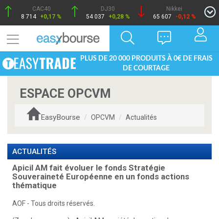
CAC40
DJ30
Nikkei
8 714
+0,17 %
54 037
+0,28 %
65 607
-0,12 %
PLUS DE 20 000 PRODUITS À 0€ DE FRAIS
DE COURTAGE
ESPACE OPCVM
EasyBourse
OPCVM
Actualités
ACTUALITÉS
Apicil AM fait évoluer le fonds Stratégie
Souveraineté Européenne en un fonds actions
thématique
AOF - Tous droits réservés.