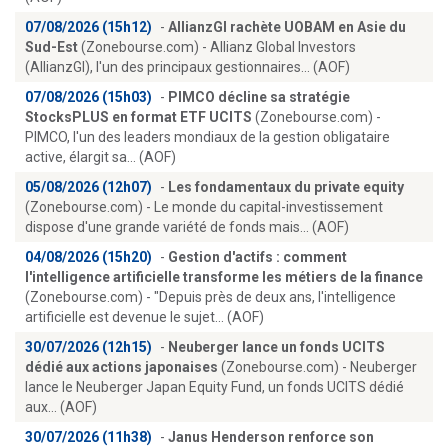
07/08/2026 (15h12)
-
AllianzGI rachète UOBAM en Asie du
Sud-Est
(Zonebourse.com) - Allianz Global Investors
(AllianzGI), l'un des principaux gestionnaires... (AOF)
07/08/2026 (15h03)
-
PIMCO décline sa stratégie
StocksPLUS en format ETF UCITS
(Zonebourse.com) -
PIMCO, l'un des leaders mondiaux de la gestion obligataire
active, élargit sa... (AOF)
05/08/2026 (12h07)
-
Les fondamentaux du private equity
(Zonebourse.com) - Le monde du capital-investissement
dispose d'une grande variété de fonds mais... (AOF)
04/08/2026 (15h20)
-
Gestion d'actifs : comment
l'intelligence artificielle transforme les métiers de la finance
(Zonebourse.com) - "Depuis près de deux ans, l'intelligence
artificielle est devenue le sujet... (AOF)
30/07/2026 (12h15)
-
Neuberger lance un fonds UCITS
dédié aux actions japonaises
(Zonebourse.com) - Neuberger
lance le Neuberger Japan Equity Fund, un fonds UCITS dédié
aux... (AOF)
30/07/2026 (11h38)
-
Janus Henderson renforce son