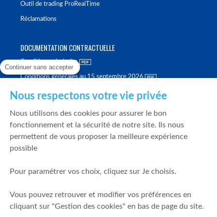
Outil de trading ProRealTime
Réclamations
DOCUMENTATION CONTRACTUELLE
Conditions générales
Continuer sans accepter
Conditions générales au 15 septembre 2026
Brochure tarifaire
Nous respectons votre vie privée
Rapport sur la qualité d'exécution
Nous utilisons des cookies pour assurer le bon
Politique de meilleure sélection
fonctionnement et la sécurité de notre site. Ils nous
permettent de vous proposer la meilleure expérience
Politique de durabilité
possible
Fonds de garantie des dépôts et de résolution
Pour paramétrer vos choix, cliquez sur Je choisis.
SÉCURITÉ & DONNÉES PERSONNELLES
Vous pouvez retrouver et modifier vos préférences en
Mentions légales
cliquant sur "Gestion des cookies" en bas de page du site.
Prévention de la fraude