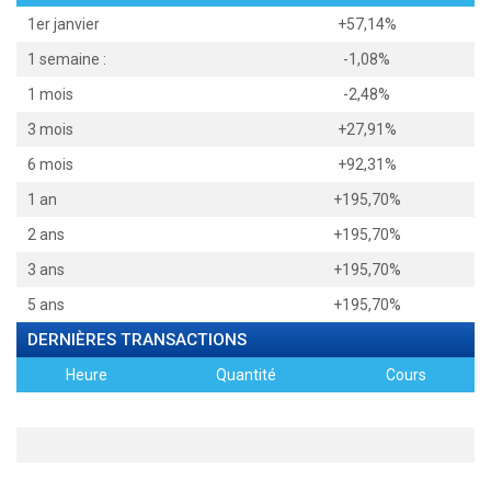
1er janvier
+57,14%
1 semaine :
-1,08%
1 mois
-2,48%
3 mois
+27,91%
6 mois
+92,31%
1 an
+195,70%
2 ans
+195,70%
3 ans
+195,70%
5 ans
+195,70%
DERNIÈRES TRANSACTIONS
Heure
Quantité
Cours