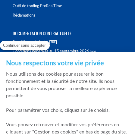
Outil de trading ProRealTime
Réclamations
DOCUMENTATION CONTRACTUELLE
Conditions générales
Continuer sans accepter
Conditions générales au 15 septembre 2026
Brochure tarifaire
Nous respectons votre vie privée
Rapport sur la qualité d'exécution
Nous utilisons des cookies pour assurer le bon
Politique de meilleure sélection
fonctionnement et la sécurité de notre site. Ils nous
permettent de vous proposer la meilleure expérience
Politique de durabilité
possible
Fonds de garantie des dépôts et de résolution
Pour paramétrer vos choix, cliquez sur Je choisis.
SÉCURITÉ & DONNÉES PERSONNELLES
Vous pouvez retrouver et modifier vos préférences en
Mentions légales
cliquant sur "Gestion des cookies" en bas de page du site.
Prévention de la fraude