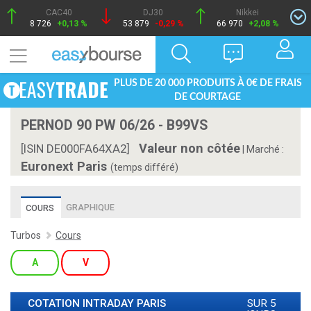
CAC40
DJ30
Nikkei
8 726
+0,13 %
53 879
-0,29 %
66 970
+2,08 %
PLUS DE 20 000 PRODUITS À 0€ DE FRAIS
DE COURTAGE
PERNOD 90 PW 06/26 - B99VS
Valeur non côtée
[ISIN DE000FA64XA2]
|
Marché :
Euronext Paris
(temps différé)
GRAPHIQUE
COURS
Turbos
Cours
A
V
COTATION INTRADAY
PARIS
SUR 5