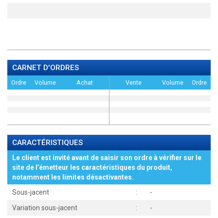
CARNET D'ORDRES
Ordre
Volume
Achat
Vente
Volume
Ordre
CARACTÉRISTIQUES
Le client est invité avant de saisir son ordre à vérifier sur le
site de l’émetteur les caractéristiques du produit,
notamment les limites désactivantes.
Sous-jacent
:
-
Variation sous-jacent
:
-