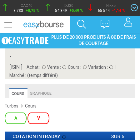
CAC40
DJ30
Nikkei
8 733
+0,75 %
54 349
+0,49 %
65 544
-1,14 %
PLUS DE 20 000 PRODUITS À 0€ DE FRAIS
DE COURTAGE
-
[ISIN ]
Achat :
Vente :
Cours :
Variation :
|
Marché :
(temps différé)
GRAPHIQUE
COURS
Turbos
Cours
A
V
COTATION INTRADAY
SUR 5