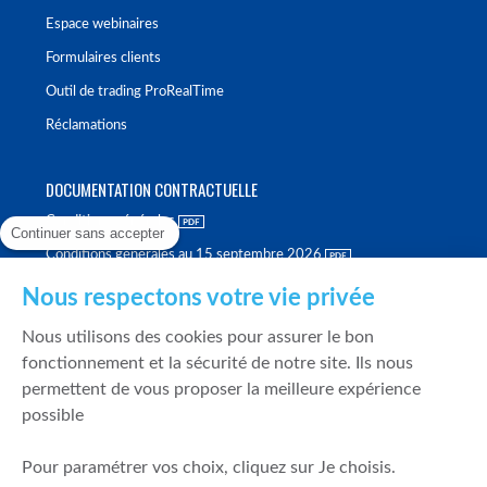
Espace webinaires
Formulaires clients
Outil de trading ProRealTime
Réclamations
DOCUMENTATION CONTRACTUELLE
Conditions générales
Continuer sans accepter
Conditions générales au 15 septembre 2026
Brochure tarifaire
Nous respectons votre vie privée
Rapport sur la qualité d'exécution
Nous utilisons des cookies pour assurer le bon
Politique de meilleure sélection
fonctionnement et la sécurité de notre site. Ils nous
permettent de vous proposer la meilleure expérience
Politique de durabilité
possible
Fonds de garantie des dépôts et de résolution
Pour paramétrer vos choix, cliquez sur Je choisis.
SÉCURITÉ & DONNÉES PERSONNELLES