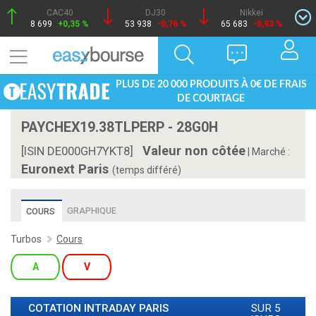
CAC40
DJ30
Nikkei
8 699
+0,35 %
53 938
-0,76 %
65 683
-0,93 %
PLUS DE 20 000 PRODUITS À 0€ DE FRAIS
DE COURTAGE
PAYCHEX19.38TLPERP - 28G0H
Valeur non côtée
[ISIN DE000GH7YKT8]
|
Marché :
Euronext Paris
(temps différé)
GRAPHIQUE
COURS
Turbos
Cours
A
V
COTATION INTRADAY
PARIS
SUR 5