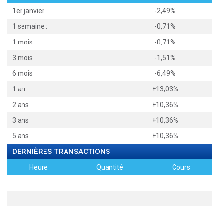
1er janvier
-2,49%
1 semaine :
-0,71%
1 mois
-0,71%
3 mois
-1,51%
6 mois
-6,49%
1 an
+13,03%
2 ans
+10,36%
3 ans
+10,36%
5 ans
+10,36%
DERNIÈRES TRANSACTIONS
Heure
Quantité
Cours