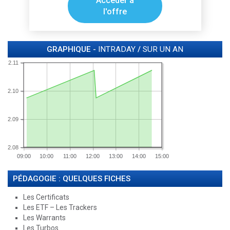
Accéder à
l'offre
GRAPHIQUE -
INTRADAY
/
SUR UN AN
2.11
2.10
2.09
2.08
09:00
10:00
11:00
12:00
13:00
14:00
15:00
PÉDAGOGIE : QUELQUES FICHES
Les Certificats
Les ETF – Les Trackers
Les Warrants
Les Turbos