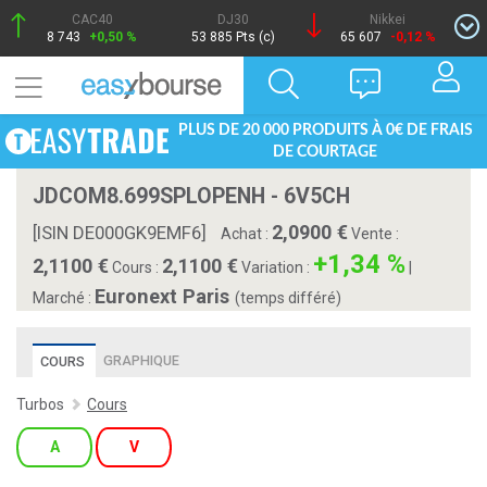
CAC40
DJ30
Nikkei
8 743
+0,50 %
53 885 Pts (c)
65 607
-0,12 %
PLUS DE 20 000 PRODUITS À 0€ DE FRAIS
DE COURTAGE
JDCOM8.699SPLOPENH - 6V5CH
2,0900
[ISIN DE000GK9EMF6]
Achat :
Vente :
+1,34 %
2,1100
2,1100
Cours :
Variation :
|
Euronext Paris
Marché :
(temps différé)
GRAPHIQUE
COURS
Turbos
Cours
A
V