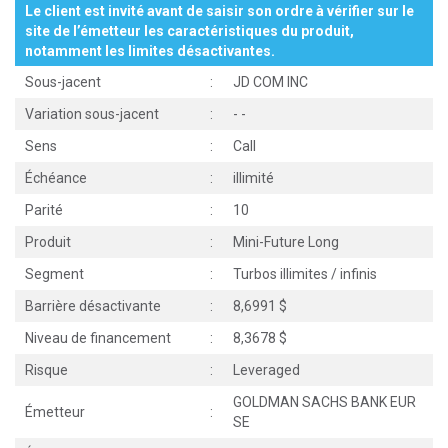
Le client est invité avant de saisir son ordre à vérifier sur le
site de l’émetteur les caractéristiques du produit,
notamment les limites désactivantes.
Sous-jacent
:
JD COM INC
Variation sous-jacent
:
-
-
Sens
:
Call
Échéance
:
illimité
Parité
:
10
Produit
:
Mini-Future Long
Segment
:
Turbos illimites / infinis
Barrière désactivante
:
8,6991 $
Niveau de financement
:
8,3678 $
Risque
:
Leveraged
GOLDMAN SACHS BANK EUR
Émetteur
:
SE