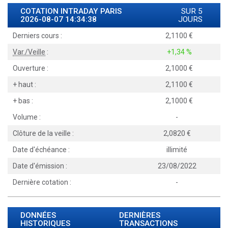
COTATION INTRADAY
PARIS
SUR 5
2026-08-07 14:34:38
JOURS
Derniers cours :
2,1100
Var./Veille
:
+1,34 %
Ouverture :
2,1000
+ haut :
2,1100
+ bas :
2,1000
Volume :
-
Clôture de la veille :
2,0820
Date d'échéance :
illimité
Date d'émission :
23/08/2022
Dernière cotation :
-
DONNÉES
DERNIÈRES
HISTORIQUES
TRANSACTIONS