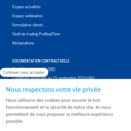
Espace actualités
Espace webinaires
Formulaires clients
Outil de trading ProRealTime
Réclamations
DOCUMENTATION CONTRACTUELLE
Conditions générales
Continuer sans accepter
Conditions générales au 15 septembre 2026
Brochure tarifaire
Nous respectons votre vie privée
Rapport sur la qualité d'exécution
Nous utilisons des cookies pour assurer le bon
Politique de meilleure sélection
fonctionnement et la sécurité de notre site. Ils nous
permettent de vous proposer la meilleure expérience
Politique de durabilité
possible
Fonds de garantie des dépôts et de résolution