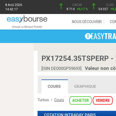
8 Aoû 2026
CAC40
DJ30
14:42:17
8 714
+0,17 %
54 037
+0,
NOUS DÉCOUVRIR
CO
PX17254.35TSPERP -
Valeur non cô
[ISIN DE000GP59693]
COURS
GRAPHIQUE
Turbos
Cours
ACHETER
VENDRE
COTATION INTRADAY
PARIS