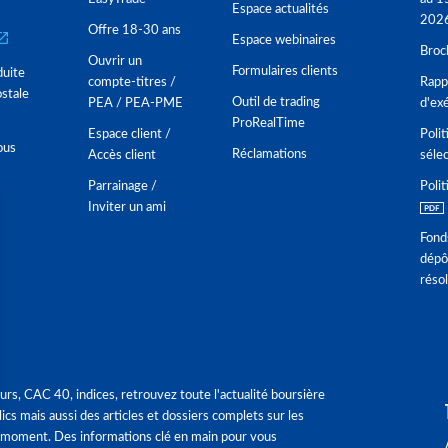
Espace actualités
202
Offre 18-30 ans
Espace webinaires
Broc
Ouvrir un
Formulaires clients
duite
compte-titres /
Rappo
stale
Outil de trading
PEA / PEA-PME
d'ex
ProRealTime
Espace client /
Polit
ous
Réclamations
Accès client
séle
Parrainage /
Polit
Inviter un ami
Fond
dépô
réso
urs, CAC 40, indices, retrouvez toute l'actualité boursière
ics mais aussi des articles et dossiers complets sur les
 moment. Des informations clé en main pour vous