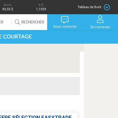
Brent
/$
Tableau de Bord
83,55 $
1,1559
ER
RECHERCHER
Nous contacter
Se connecter
DE COURTAGE
FFRE SÉLECTION EASYTRADE