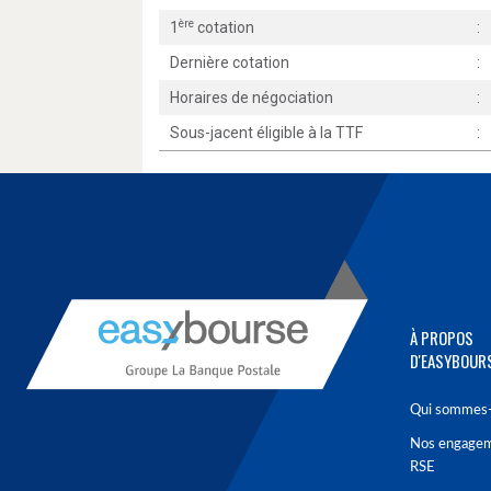
ère
1
cotation
:
Dernière cotation
:
Horaires de négociation
:
Sous-jacent éligible à la TTF
:
À PROPOS
D'EASYBOUR
Qui sommes-
Nos engage
RSE