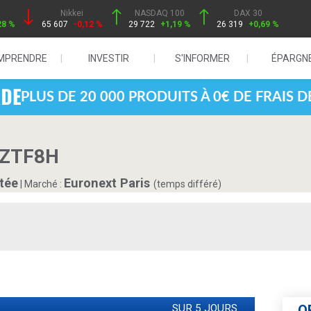
Nikkei
NASDAQ 100
DAX 30
28 %
65 607
-0,12 %
29 722
+1,19 %
26 319
+0,69 %
MPRENDRE
INVESTIR
S'INFORMER
ÉPARGN
PLUS DE 20 000 PRODUITS À 0€ DE FRAIS 
 ZTF8H
tée
Euronext Paris
|
Marché :
(temps différé)
SUR 5 JOURS
O