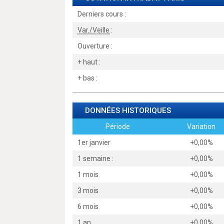
Derniers cours :
Var./Veille
:
Ouverture :
+ haut :
+ bas :
DONNÉES HISTORIQUES
Période
Variation
1er janvier
+0,00%
1 semaine :
+0,00%
1 mois
+0,00%
3 mois
+0,00%
6 mois
+0,00%
1 an
+0,00%