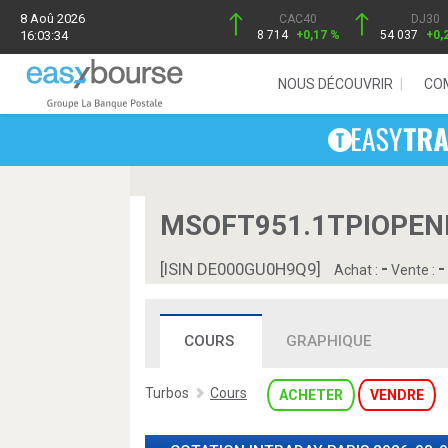
8 Aoû 2026
CAC40
DJ30
16:03:34
8 714
+0,17 %
54 037
+0,
NOUS DÉCOUVRIR
CO
MSOFT951.1TPIOPENH
-
-
[ISIN DE000GU0H9Q9]
Achat :
Vente :
COURS
GRAPHIQUE
Turbos
Cours
ACHETER
VENDRE