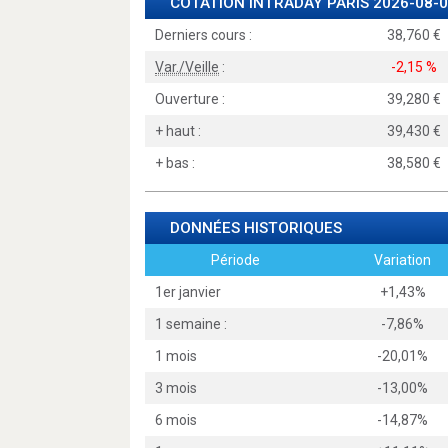
COTATION INTRADAY
PARIS
2026-08-0
Derniers cours :
38,760
Var./Veille
:
-2,15 %
Ouverture :
39,280
+ haut :
39,430
+ bas :
38,580
DONNÉES HISTORIQUES
Période
Variation
1er janvier
+1,43%
1 semaine :
-7,86%
1 mois
-20,01%
3 mois
-13,00%
6 mois
-14,87%