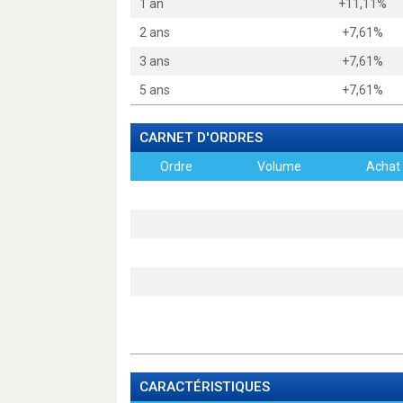
1 an
+11,11%
2 ans
+7,61%
3 ans
+7,61%
5 ans
+7,61%
CARNET D'ORDRES
Ordre
Volume
Achat
CARACTÉRISTIQUES