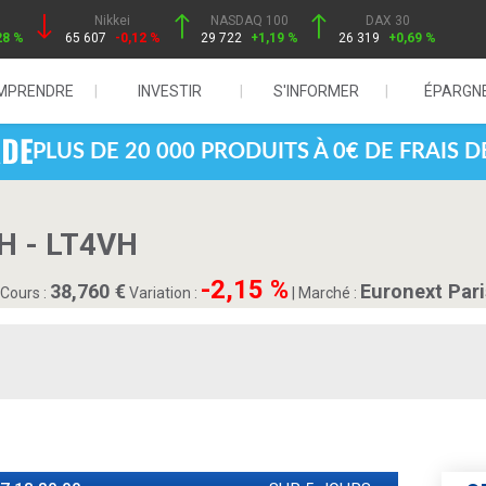
Nikkei
NASDAQ 100
DAX 30
28 %
65 607
-0,12 %
29 722
+1,19 %
26 319
+0,69 %
MPRENDRE
INVESTIR
S'INFORMER
ÉPARGN
PLUS DE 20 000 PRODUITS À 0€ DE FRAIS 
 - LT4VH
-2,15 %
38,760
Euronext Par
Cours :
Variation :
|
Marché :