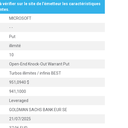
à vérifier sur le site de l’émetteur les caractéristiques
ntes.
:
MICROSOFT
:
-
-
:
Put
:
illimité
:
10
:
Open-End Knock-Out Warrant Put
:
Turbos illimites / infinis BEST
:
951,0940 $
:
941,1000
:
Leveraged
:
GOLDMAN SACHS BANK EUR SE
:
21/07/2025