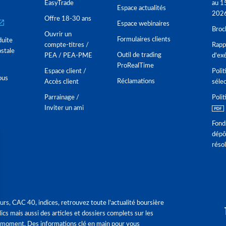
EasyTrade
au 1
Espace actualités
202
Offre 18-30 ans
Espace webinaires
Broc
Ouvrir un
Formulaires clients
duite
compte-titres /
Rappo
stale
Outil de trading
PEA / PEA-PME
d'ex
ProRealTime
Espace client /
Polit
ous
Réclamations
Accès client
séle
Parrainage /
Polit
Inviter un ami
Fond
dépô
réso
urs, CAC 40, indices, retrouvez toute l'actualité boursière
ics mais aussi des articles et dossiers complets sur les
 moment. Des informations clé en main pour vous