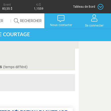
Brent
/$
Tableau de Bord
83,55 $
1,1559
ER
RECHERCHER
Nous contacter
Se connecter
DE COURTAGE
is
(temps différé)