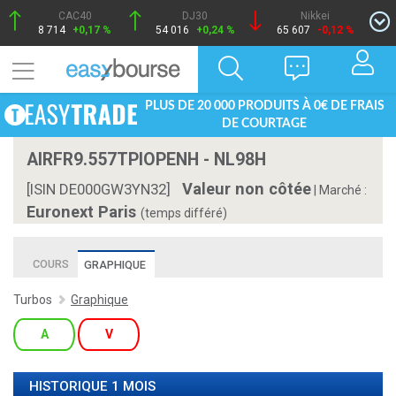
CAC40
DJ30
Nikkei
8 714
+0,17 %
54 016
+0,24 %
65 607
-0,12 %
PLUS DE 20 000 PRODUITS À 0€ DE FRAIS
DE COURTAGE
AIRFR9.557TPIOPENH - NL98H
Valeur non côtée
[ISIN DE000GW3YN32]
|
Marché :
Euronext Paris
(temps différé)
COURS
GRAPHIQUE
Turbos
Graphique
A
V
HISTORIQUE 1 MOIS