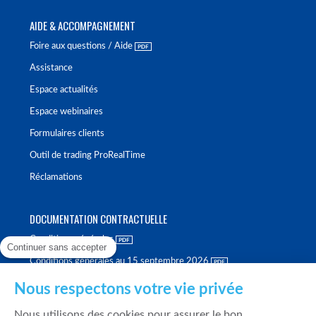
AIDE & ACCOMPAGNEMENT
Foire aux questions / Aide
Assistance
Espace actualités
Espace webinaires
Formulaires clients
Outil de trading ProRealTime
Réclamations
DOCUMENTATION CONTRACTUELLE
Conditions générales
Continuer sans accepter
Conditions générales au 15 septembre 2026
Brochure tarifaire
Nous respectons votre vie privée
Rapport sur la qualité d'exécution
Nous utilisons des cookies pour assurer le bon