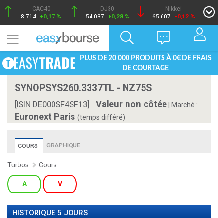
CAC40
DJ30
Nikkei
8 714
+0,17 %
54 037
+0,28 %
65 607
-0,12 %
PLUS DE 20 000 PRODUITS À 0€ DE FRAIS
DE COURTAGE
SYNOPSYS260.3337TL - NZ75S
Valeur non côtée
[ISIN DE000SF4SF13]
|
Marché :
Euronext Paris
(temps différé)
GRAPHIQUE
COURS
Turbos
Cours
A
V
HISTORIQUE 5 JOURS