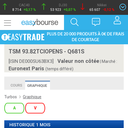
CAC40
DJ30
Nikkei
8 714
+0,17 %
53 923
+0,07 %
65 607
-0,12 %
PLUS DE 20 000 PRODUITS À 0€ DE FRAIS
DE COURTAGE
TSM 93.82TCIOPENS - Q681S
Valeur non côtée
[ISIN DE000SU63BX3]
|
Marché :
Euronext Paris
(temps différé)
COURS
GRAPHIQUE
Turbos
Graphique
A
V
HISTORIQUE 1 MOIS