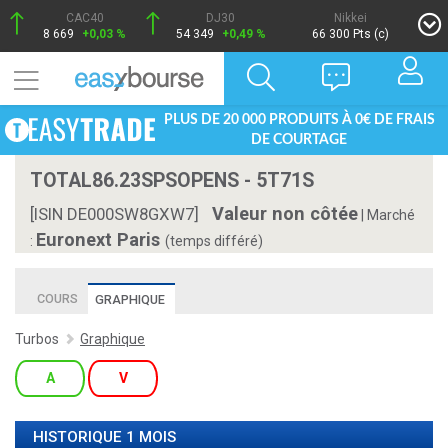
CAC40
DJ30
Nikkei
8 669
+0,03 %
54 349
+0,49 %
66 300 Pts (c)
PLUS DE 20 000 PRODUITS À 0€ DE FRAIS
DE COURTAGE
TOTAL86.23SPSOPENS - 5T71S
Valeur non côtée
[ISIN DE000SW8GXW7]
|
Marché
Euronext Paris
:
(temps différé)
COURS
GRAPHIQUE
Turbos
Graphique
A
V
HISTORIQUE 1 MOIS