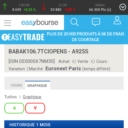
CAC40
DJ30
Nikkei
8 699
+0,35 %
53 885
-0,85 %
66 300 Pts (c)
PLUS DE 20 000 PRODUITS À 0€ DE FRAIS
DE COURTAGE
BABAK106.7TCIOPENS - A925S
[ISIN DE000SX7NM35]
Achat :
Vente :
Cours :
Euronext Paris
Variation :
|
Marché :
(temps différé)
COURS
GRAPHIQUE
Turbos
Graphique
A
V
HISTORIQUE 1 MOIS