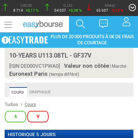
CAC40
DJ30
Nikkei
8 714
+0,17 %
54 037
+0,28 %
65 607
-0,12 %
PLUS DE 20 000 PRODUITS À 0€ DE FRAIS
DE COURTAGE
10-YEARS U113.08TL - GF37V
Valeur non côtée
[ISIN DE000VC1PWA0]
|
Marché :
Euronext Paris
(temps différé)
GRAPHIQUE
COURS
Turbos
Cours
A
V
HISTORIQUE 5 JOURS