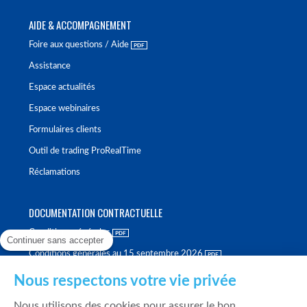
AIDE & ACCOMPAGNEMENT
Foire aux questions / Aide
Assistance
Espace actualités
Espace webinaires
Formulaires clients
Outil de trading ProRealTime
Réclamations
DOCUMENTATION CONTRACTUELLE
Conditions générales
Continuer sans accepter
Conditions générales au 15 septembre 2026
Brochure tarifaire
Nous respectons votre vie privée
Rapport sur la qualité d'exécution
Nous utilisons des cookies pour assurer le bon