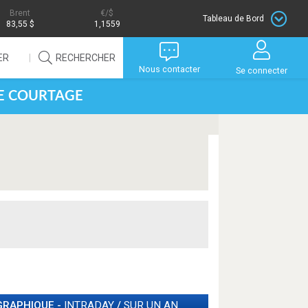
Brent
/$
Tableau de Bord
83,55 $
1,1559
ER
RECHERCHER
Nous contacter
Se connecter
DE COURTAGE
GRAPHIQUE -
INTRADAY
/
SUR UN AN