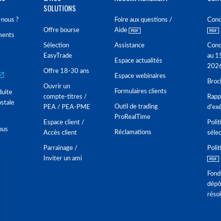
SOLUTIONS
nous ?
Foire aux questions /
Cond
Offre bourse
Aide
ments
Sélection
Assistance
Cond
EasyTrade
au 1
Espace actualités
202
Offre 18-30 ans
Espace webinaires
Broc
Ouvrir un
Formulaires clients
duite
compte-titres /
Rappo
stale
Outil de trading
PEA / PEA-PME
d'ex
ProRealTime
Espace client /
Polit
ous
Réclamations
Accès client
séle
Parrainage /
Polit
Inviter un ami
Fond
dépô
réso