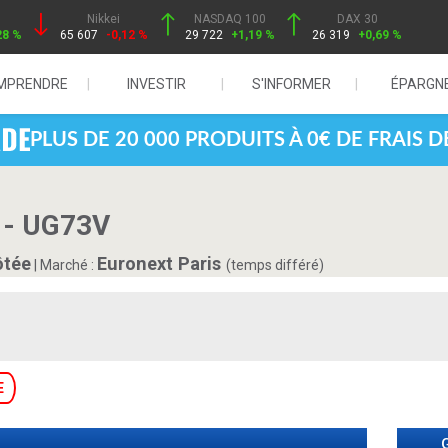
Nikkei
NASDAQ 100
DAX 30
28 %
65 607
-0,12 %
29 722
+1,19 %
26 319
+0,69 %
MPRENDRE
INVESTIR
S'INFORMER
ÉPARGN
PLUS DE 20 000 PRODUITS À 0€ DE FRAIS 
 - UG73V
ôtée
Euronext Paris
|
Marché :
(temps différé)
E