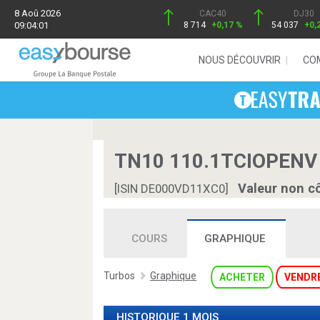
8 Aoû 2026
CAC40
DJ30
09:04:01
8 714
+0,17 %
54 037
+0,
NOUS DÉCOUVRIR
CO
TN10 110.1TCIOPENV
Valeur non c
[ISIN DE000VD11XC0]
COURS
GRAPHIQUE
Turbos
Graphique
ACHETER
VENDR
HISTORIQUE 1 MOIS