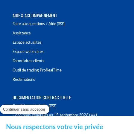
AIDE & ACCOMPAGNEMENT
Foire aux questions / Aide
Assistance
Espace actualités
Espace webinaires
Formulaires clients
Outil de trading ProRealTime
Réclamations
DOCUMENTATION CONTRACTUELLE
Conditions générales
Continuer sans accepter
Conditions générales au 15 septembre 2026
Brochure tarifaire
Nous respectons votre vie privée
Rapport sur la qualité d'exécution