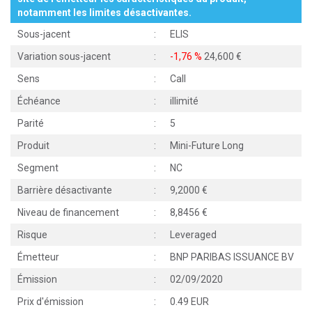
notamment les limites désactivantes.
Sous-jacent
:
ELIS
Variation sous-jacent
:
-1,76 %
24,600
Sens
:
Call
Échéance
:
illimité
Parité
:
5
Produit
:
Mini-Future Long
Segment
:
NC
Barrière désactivante
:
9,2000
Niveau de financement
:
8,8456
Risque
:
Leveraged
Émetteur
:
BNP PARIBAS ISSUANCE BV
Émission
:
02/09/2020
Prix d'émission
:
0.49 EUR