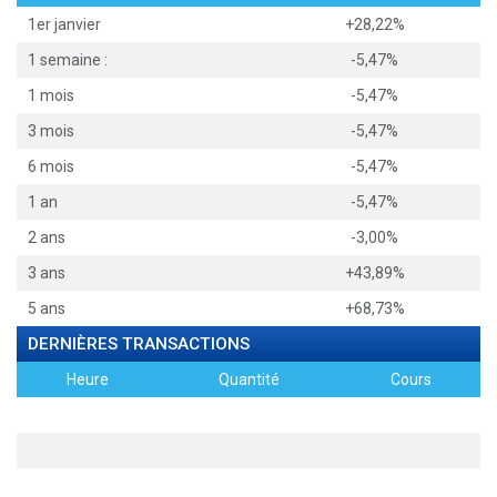
1er janvier
+28,22%
1 semaine :
-5,47%
1 mois
-5,47%
3 mois
-5,47%
6 mois
-5,47%
1 an
-5,47%
2 ans
-3,00%
3 ans
+43,89%
5 ans
+68,73%
DERNIÈRES TRANSACTIONS
Heure
Quantité
Cours