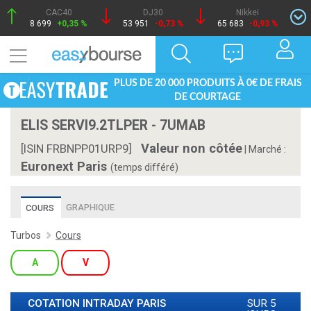
CAC40
DJ30
Nikkei
8 699
+0,35 %
53 951
-0,73 %
65 683
-0,93 %
PLUS DE 20 000 PRODUITS À 0€ DE FRAIS
DE COURTAGE
ELIS SERVI9.2TLPER - 7UMAB
Valeur non côtée
[ISIN FRBNPP01URP9]
|
Marché :
Euronext Paris
(temps différé)
GRAPHIQUE
COURS
Turbos
Cours
A
V
COTATION INTRADAY
PARIS
SUR 5