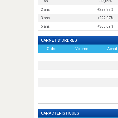
1 an
-13,09%
2 ans
+298,33%
3 ans
+222,97%
5 ans
+305,09%
CARNET D'ORDRES
Ordre
Volume
Achat
CARACTÉRISTIQUES