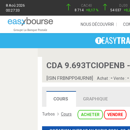
8 Aoû 2026
CAC40
DJ30
00:27:33
8 714
+0,17 %
54 037
+0,
NOUS DÉCOUVRIR
CO
CDA 9.693TCIOPENB 
-
-
[ISIN FRBNPP04URN8]
Achat :
Vente :
COURS
GRAPHIQUE
Turbos
Cours
ACHETER
VENDRE