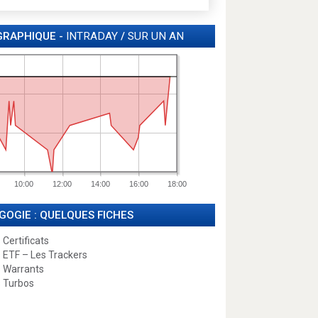
GRAPHIQUE -
INTRADAY
/
SUR UN AN
10:00
12:00
14:00
16:00
18:00
GOGIE : QUELQUES FICHES
 Certificats
 ETF – Les Trackers
 Warrants
 Turbos