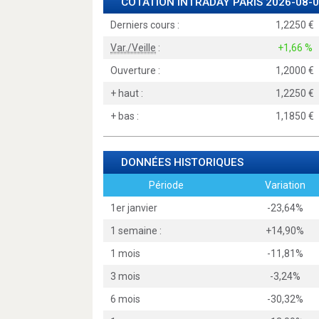
COTATION INTRADAY
PARIS
2026-08-0
Derniers cours :
1,2250
Var./Veille
:
+1,66 %
Ouverture :
1,2000
+ haut :
1,2250
+ bas :
1,1850
DONNÉES HISTORIQUES
Période
Variation
1er janvier
-23,64%
1 semaine :
+14,90%
1 mois
-11,81%
3 mois
-3,24%
6 mois
-30,32%