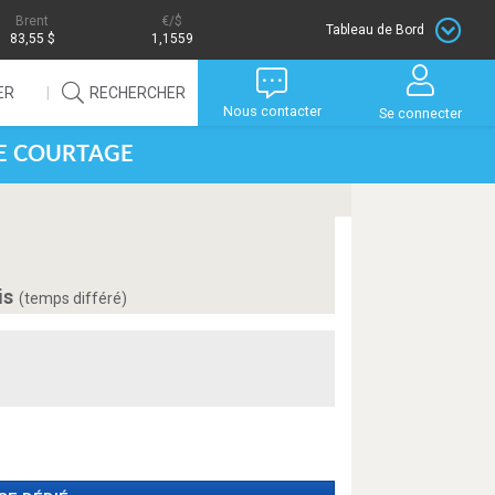
Brent
/$
Tableau de Bord
83,55 $
1,1559
ER
RECHERCHER
Nous contacter
Se connecter
DE COURTAGE
is
(temps différé)