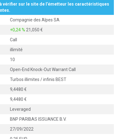
à vérifier sur le site de l’émetteur les caractéristiques
ntes.
:
Compagnie des Alpes SA
:
+0,24 %
21,050
:
Call
:
illimité
:
10
:
Open-End Knock-Out Warrant Call
:
Turbos illimites / infinis BEST
:
9,4480
:
9,4480
:
Leveraged
:
BNP PARIBAS ISSUANCE B.V.
:
27/09/2022