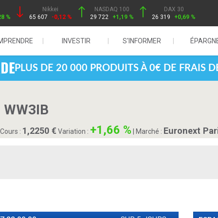
Nikkei
NASDAQ 100
DAX 30
28 %
65 607
-0,12 %
29 722
+1,19 %
26 319
+0,69 %
MPRENDRE
INVESTIR
S'INFORMER
ÉPARGN
PLUS DE 20 000 PRODUITS À 0€ DE FRAIS 
- WW3IB
+1,66 %
1,2250
Euronext Par
Cours :
Variation :
|
Marché :