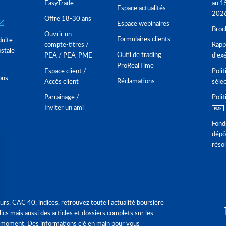
EasyTrade
au 1
Espace actualités
202
Offre 18-30 ans
Espace webinaires
Broc
Ouvrir un
Formulaires clients
duite
compte-titres /
Rappo
stale
Outil de trading
PEA / PEA-PME
d'ex
ProRealTime
Espace client /
Polit
ous
Réclamations
Accès client
séle
Parrainage /
Polit
Inviter un ami
Fond
dépô
réso
urs, CAC 40, indices, retrouvez toute l'actualité boursière
ics mais aussi des articles et dossiers complets sur les
 moment. Des informations clé en main pour vous