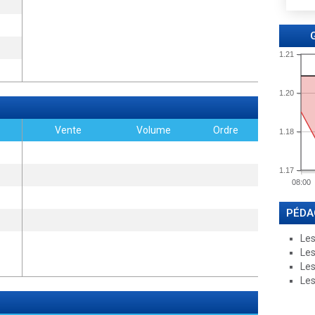
1.21
1.20
Vente
Volume
Ordre
1.18
1.17
08:00
PÉDA
Les
Les
Les
Les