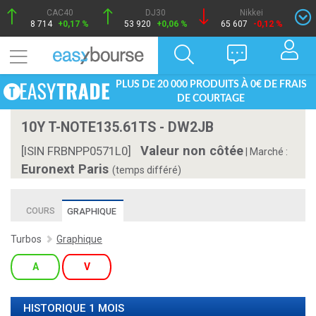
CAC40
DJ30
Nikkei
8 714
+0,17 %
53 920
+0,06 %
65 607
-0,12 %
PLUS DE 20 000 PRODUITS À 0€ DE FRAIS
DE COURTAGE
10Y T-NOTE135.61TS - DW2JB
Valeur non côtée
[ISIN FRBNPP0571L0]
|
Marché :
Euronext Paris
(temps différé)
COURS
GRAPHIQUE
Turbos
Graphique
A
V
HISTORIQUE 1 MOIS