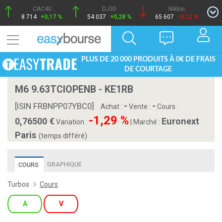
CAC40
DJ30
Nikkei
8 714
+0,17 %
54 037
+0,28 %
65 607
-0,12 %
PLUS DE 20 000 PRODUITS À 0€ DE FRAIS
DE COURTAGE
M6 9.63TCIOPENB - KE1RB
-
-
[ISIN FRBNPP07YBC0]
Achat :
Vente :
Cours :
-1,29 %
0,76500
Euronext
Variation :
|
Marché :
Paris
(temps différé)
GRAPHIQUE
COURS
Turbos
Cours
A
V