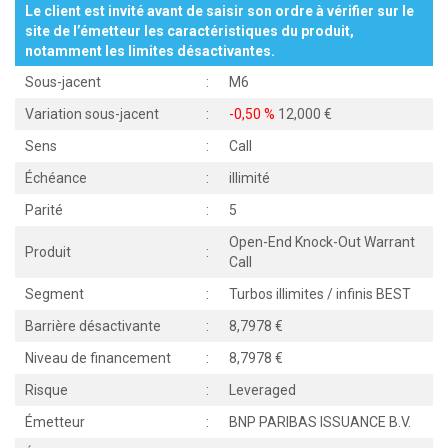
Le client est invité avant de saisir son ordre à vérifier sur le
site de l’émetteur les caractéristiques du produit,
notamment les limites désactivantes.
Sous-jacent
:
M6
Variation sous-jacent
:
-0,50 %
12,000
Sens
:
Call
Échéance
:
illimité
Parité
:
5
Open-End Knock-Out Warrant
Produit
:
Call
Segment
:
Turbos illimites / infinis BEST
Barrière désactivante
:
8,7978
Niveau de financement
:
8,7978
Risque
:
Leveraged
Émetteur
:
BNP PARIBAS ISSUANCE B.V.